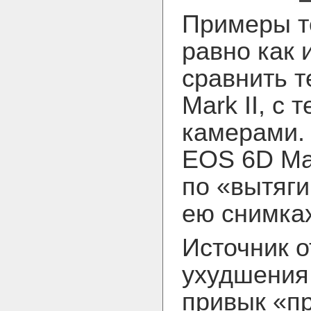
Примеры т
равно как 
сравнить 
Mark II, с
камерами. 
EOS 6D Ma
по «вытяги
ею снимка
Источник о
ухудшения 
привык «п