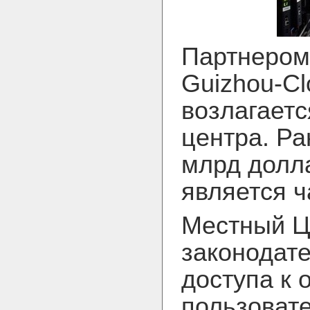
Партнером 
Guizhou-Clo
возлагаетс
центра. Ра
млрд долла
является ч
Местный Ц
законодате
доступа к 
пользовате