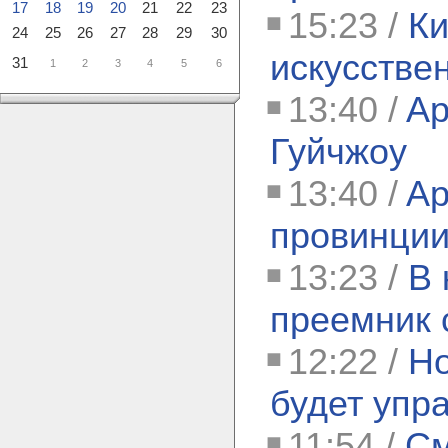
17
18
19
20
21
22
23
15:23 /
Ки
24
25
26
27
28
29
30
искусствен
31
1
2
3
4
5
6
13:40 /
Ap
Гуйчжоу
13:40 /
Ap
провинции
13:23 /
В 
преемник 
12:22 /
Но
будет упр
11:54 /
См