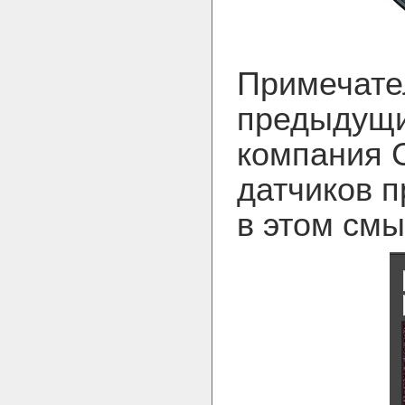
Примечател
предыдущи
компания C
датчиков п
в этом смы