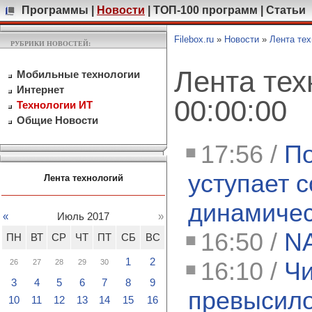
Программы
|
Новости
|
ТОП-100 программ
|
Статьи
Filebox.ru
»
Новости
»
Лента тех
РУБРИКИ НОВОСТЕЙ:
Лента тех
Мобильные технологии
Интернет
00:00:00
Технологии ИТ
Общие Новости
17:56 /
По
уступает 
Лента технологий
динамичес
«
Июль 2017
»
16:50 /
NA
ПН
ВТ
СР
ЧТ
ПТ
СБ
ВС
1
2
16:10 /
Чи
26
27
28
29
30
3
4
5
6
7
8
9
превысило
10
11
12
13
14
15
16