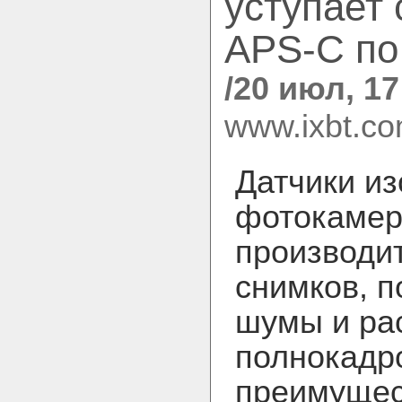
уступает
APS-C по
/20 июл, 17
www.ixbt.c
Датчики и
фотокамера
производит
снимков, 
шумы и ра
полнокадр
преимущес