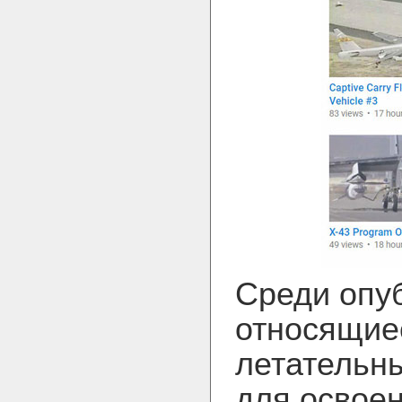
Среди опу
относящиес
летательны
для освоен