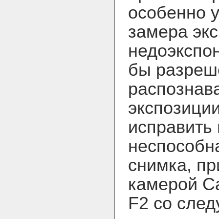
особенно 
замера экс
недоэкспо
бы разреш
распознава
экспозиции
исправить 
неспособна
снимка, пр
камерой C
F2 со сле