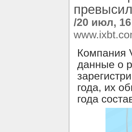
превысил
/20 июл, 16
www.ixbt.c
Компания V
данные о р
зарегистри
года, их о
года соста