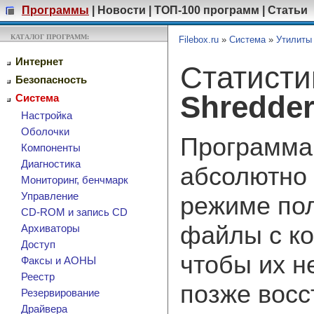
Программы
|
Новости
|
ТОП-100 программ
|
Статьи
КАТАЛОГ ПРОГРАММ:
Filebox.ru
»
Система
»
Утилиты
Интернет
Статист
Безопасность
Shredde
Система
Настройка
Оболочки
Программа 
Компоненты
Диагностика
абсолютно
Мониторинг, бенчмарк
Управление
режиме по
CD-ROM и запись CD
файлы с ко
Архиваторы
Доступ
чтобы их 
Факсы и АОНЫ
Реестр
позже восс
Резервирование
Драйвера