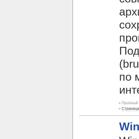
арх
сох
про
Под
(br
по 
инт
» Пробный 
»
Страница
Win