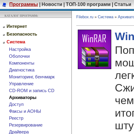
Программы
|
Новости
|
ТОП-100 программ
|
Статьи
КАТАЛОГ ПРОГРАММ:
Filebox.ru
»
Система
»
Архиват
Интернет
Win
Безопасность
Система
Поп
Настройка
Оболочки
мощ
Компоненты
Диагностика
лег
Мониторинг, бенчмарк
Управление
Сжи
CD-ROM и запись CD
чем
Архиваторы
Доступ
ито
Факсы и АОНЫ
Реестр
шту
Резервирование
Драйвера