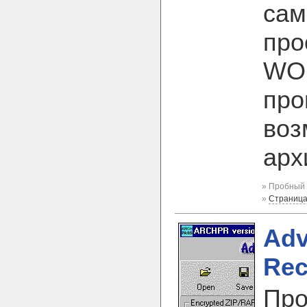
сам
про
WOR
про
воз
арх
» Пробный 
»
Страница
Adv
Rec
Про