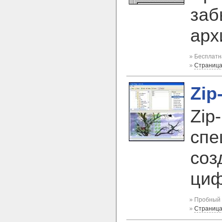
заб
арх
» Бесплатн
»
Страница
Zip
Zip
спе
соз
циф
» Пробный 
»
Страница