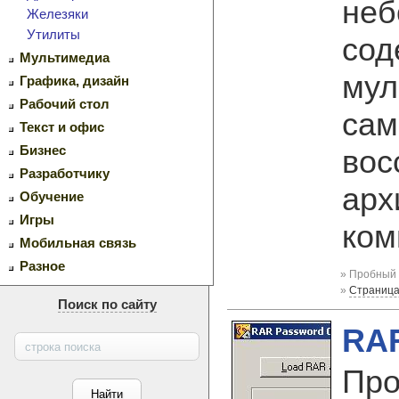
неб
Железяки
Утилиты
сод
Мультимедиа
мул
Графика, дизайн
Рабочий стол
сам
Текст и офис
Бизнес
вос
Разработчику
арх
Обучение
Игры
ком
Мобильная связь
Разное
» Пробный 
»
Страница
Поиск по сайту
RAR
Про