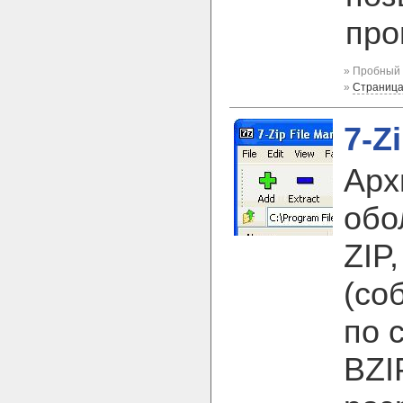
про
» Пробный 
»
Страница
7-Z
Арх
обо
ZIP
(со
по 
BZI