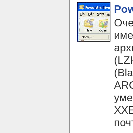
Pow
Оче
име
арх
(LZ
(Bl
ARC
уме
XXE
поч