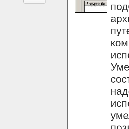
под
арх
пут
ком
исп
Уме
сос
над
исп
уме
поз