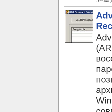
»
Страница
Adv
Rec
Adv
(AR
вос
пар
поз
арх
Win
сов