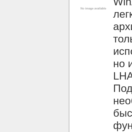
Win
лег
арх
тол
исп
но 
LHA
Под
нео
быс
фун