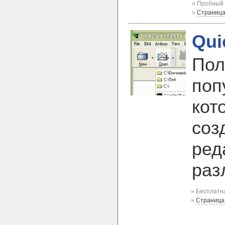
» Пробный 
»
Страница
Qui
Пол
поп
кот
соз
ред
раз
» Бесплатна
»
Страница