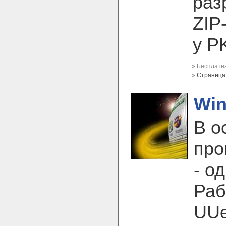
раз
ZIP
у P
» Бесплатна
»
Страница
Win
В о
про
- о
Раб
UUe