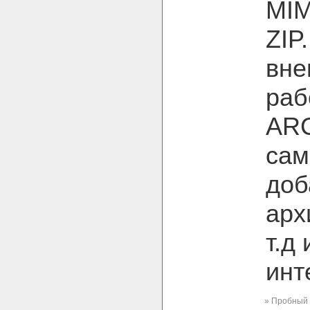
MIM
ZIP
вне
раб
ARC
сам
доб
арх
т.д
инт
» Пробный 