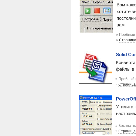
Вам каже
хотите з
постоянн
вам.
» Пробный 
»
Страница
Solid Con
Конверта
файлы в 
» Пробный 
»
Страница
PowerOff
Утилита 
настраив
» Бесплатна
»
Страница