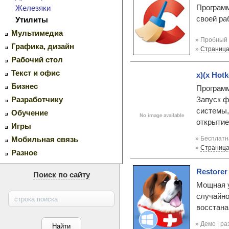
Программ
Железяки
своей ра
Утилиты
Мультимедиа
» Пробный 
Графика, дизайн
»
Страница
Рабочий стол
Текст и офис
x)(x Hot
Бизнес
Программ
Запуск ф
Разработчику
системы,
Обучение
открытие
Игры
» Бесплатн
Мобильная связь
»
Страница
Разное
Restorer 
Поиск по сайту
Мощная у
случайно
восстана
» Демо | р