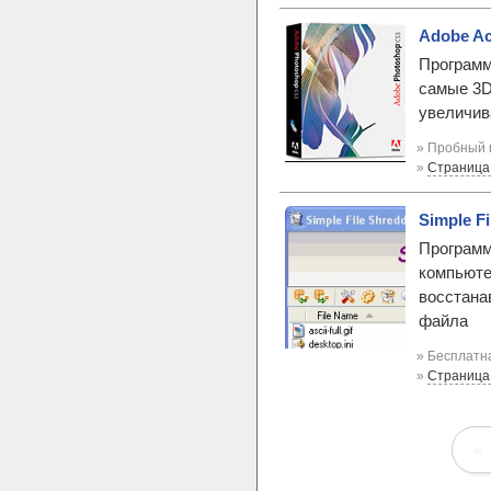
Adobe Ac
Программ
самые 3D
увеличива
» Пробный 
»
Страница
Simple Fi
Программ
компьюте
восстана
файла
» Бесплатна
»
Страница
«