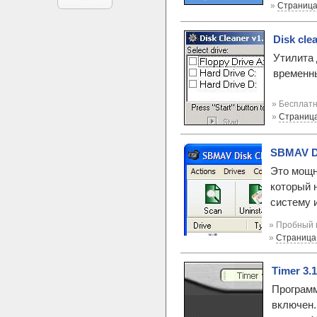
»
Страница
Disk clea
Утилита 
временн
» Бесплатн
»
Страниц
SBMAV Di
Это мощн
который 
систему 
» Пробный 
»
Страница
Timer 3.1
Программ
включен.