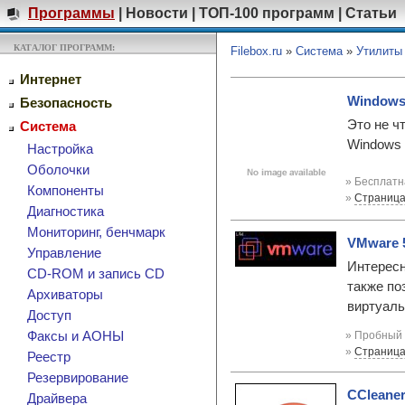
Программы
|
Новости
|
ТОП-100 программ
|
Статьи
КАТАЛОГ ПРОГРАММ:
Filebox.ru
»
Система
»
Утилиты
Интернет
Windows 
Безопасность
Это не ч
Система
Windows
Настройка
Оболочки
» Бесплатн
Компоненты
»
Страница
Диагностика
Мониторинг, бенчмарк
VMware 5
Управление
Интересн
CD-ROM и запись CD
также по
Архиваторы
виртуал
Доступ
Факсы и АОНЫ
» Пробный 
»
Страница
Реестр
Резервирование
CCleaner
Драйвера