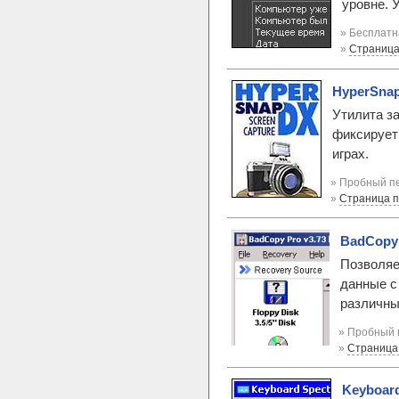
уровне. 
» Бесплатн
»
Страница
HyperSnap
Утилита з
фиксирует 
играх.
» Пробный пе
»
Страница 
BadCopy 
Позволяе
данные с
различных
» Пробный 
»
Страница
Keyboard