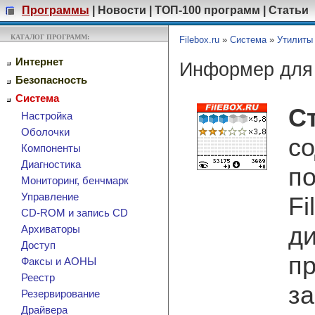
Программы
|
Новости
|
ТОП-100 программ
|
Статьи
КАТАЛОГ ПРОГРАММ:
Filebox.ru
»
Система
»
Утилиты
Интернет
Информер для S
Безопасность
Система
С
Настройка
Оболочки
со
Компоненты
Диагностика
по
Мониторинг, бенчмарк
Управление
Fi
CD-ROM и запись CD
ди
Архиваторы
Доступ
пр
Факсы и АОНЫ
Реестр
за
Резервирование
Драйвера