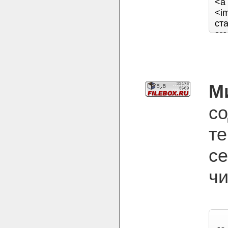
М
с
т
се
чи