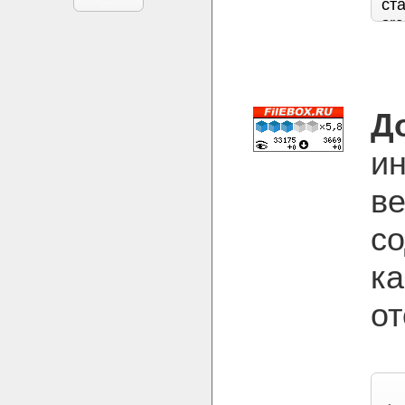
Д
и
ве
со
ка
от