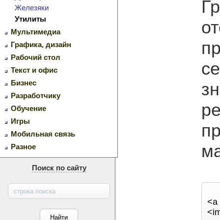
Гр
Железяки
Утилиты
от
Мультимедиа
пр
Графика, дизайн
Рабочий стол
с
Текст и офис
Бизнес
зн
Разработчику
ре
Обучение
Игры
п
Мобильная связь
ма
Разное
Поиск по сайту