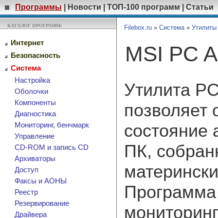
Программы
|
Новости
|
ТОП-100 программ
|
Статьи
КАТАЛОГ ПРОГРАММ:
Filebox.ru
»
Система
»
Утилиты
Интернет
MSI PC A
Безопасность
Система
Настройка
Утилита PC 
Оболочки
Компоненты
позволяет 
Диагностика
состояние 
Мониторинг, бенчмарк
Управление
ПК, собран
CD-ROM и запись CD
Архиваторы
матерински
Доступ
Факсы и АОНЫ
Программа
Реестр
Резервирование
мониторинг
Драйвера