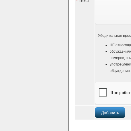
*
Текст
Убедительная прос
НЕ относяще
обсуждениях
номеров, ссы
употреблени
обсуждения.