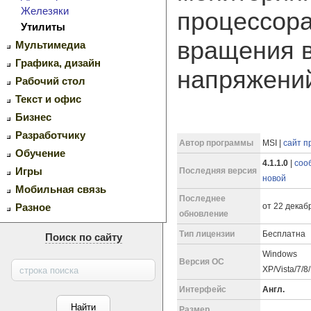
Железяки
процессора
Утилиты
вращения в
Мультимедиа
Графика, дизайн
напряжений 
Рабочий стол
Текст и офис
Бизнес
Разработчику
Автор программы
MSI |
сайт п
Обучение
4.1.1.0
|
соо
Игры
Последняя версия
новой
Мобильная связь
Последнее
от 22 декабр
Разное
обновление
Тип лицензии
Бесплатна
Поиск по сайту
Windows
Версия ОС
XP/Vista/7/8
Интерфейс
Англ.
Размер