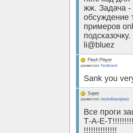
жж. Задача -
обсуждение 
примеров onl
подсказочку.
li@bluez
Flash Player
разместил:
Ferdinand
Sank you ver
Super
разместил:
ck(ckoBopogkep)
Все проги з
Т-А-Е-Т!!!!!!!!!!
!!!!!!!!!!!!!!