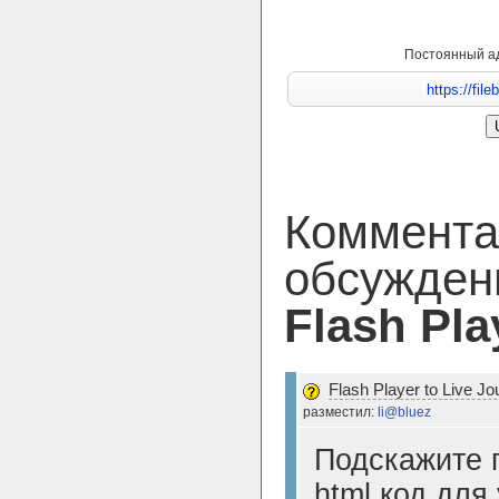
Постоянный а
Коммента
обсужден
Flash Pla
Flash Player to Live Jo
разместил:
li@bluez
Подскажите 
html код для 