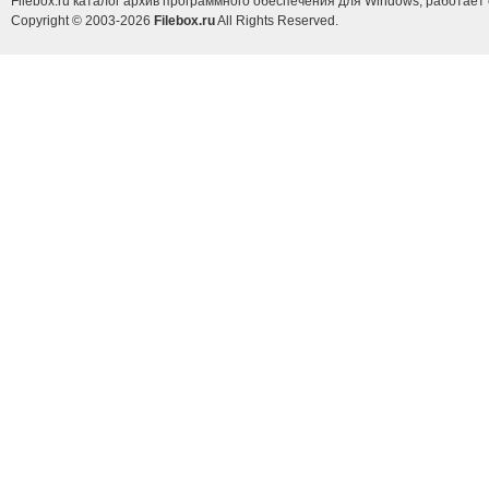
Filebox.ru каталог архив программного обеспечения для Windows, работает 
Copyright © 2003-2026
Filebox.ru
All Rights Reserved.