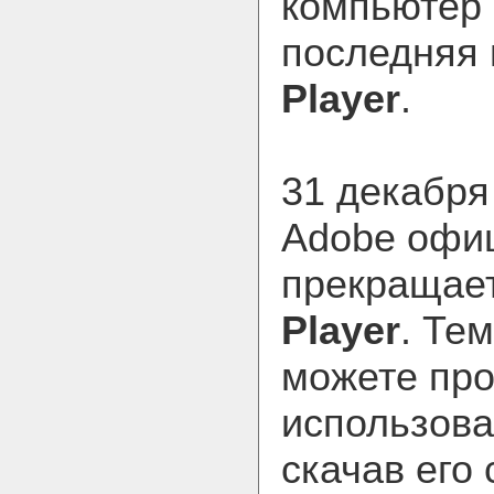
компьютер 
последняя
Player
.
31 декабря
Adobe офи
прекращае
Player
. Те
можете пр
использов
скачав его 