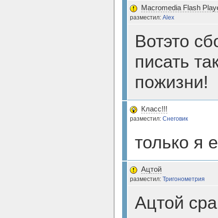
Macromedia Flash Player
разместил:
Alex
Вотэто сб
писать та
пожизни!
Класс!!!
разместил:
Снеговик
только я 
Ацтой
разместил:
Тригонометрия
Ацтой сра