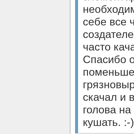
необходи
себе все 
создателе
часто кач
Спасибо о
поменьше 
грязновы
скачал и 
голова на
кушать. :-)