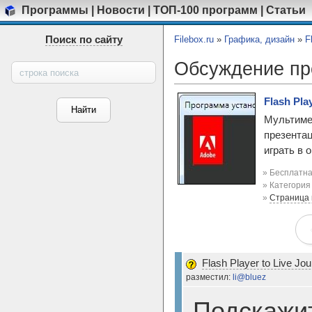
Программы
|
Новости
|
ТОП-100 программ
|
Статьи
Поиск по сайту
Filebox.ru
»
Графика, дизайн
»
F
Обсуждение п
Flash Play
Мультиме
презентац
играть в 
» Бесплатна
» Категори
»
Страница
Flash Player to Live Jou
разместил:
li@bluez
Подскажит