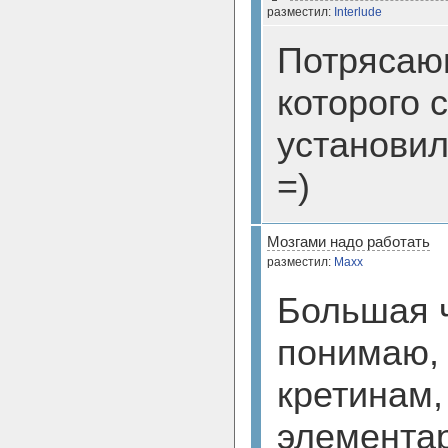
разместил:
Interlude
Потрясающ
которого 
установил
=)
Мозгами надо работать
разместил:
Maxx
Большая ч
понимаю,
кретинам,
элементар