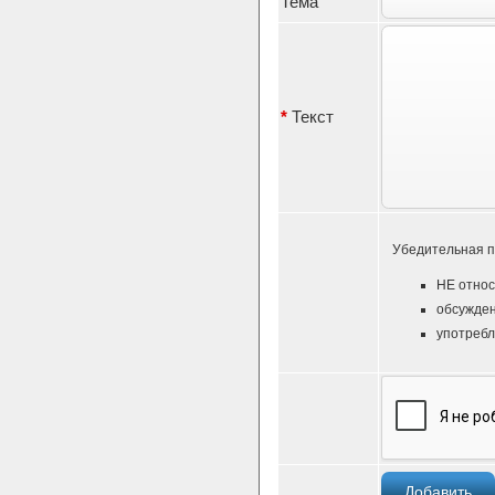
Тема
*
Текст
Убедительная п
НЕ относ
обсужден
употребл