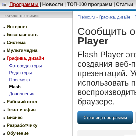
Программы
|
Новости
|
ТОП-100 программ
|
Статьи
КАТАЛОГ ПРОГРАММ:
Filebox.ru
»
Графика, дизайн
»
Интернет
Сообщить о
Безопасность
Player
Система
Мультимедиа
Flash Player 
Графика, дизайн
создания веб-
Фоторедакторы
презентаций. У
Редакторы
Просмотр
использовать п
Flash
воспроизводит
Дополнения
браузере.
Рабочий стол
Текст и офис
Бизнес
Страница программы
Разработчику
Обучение