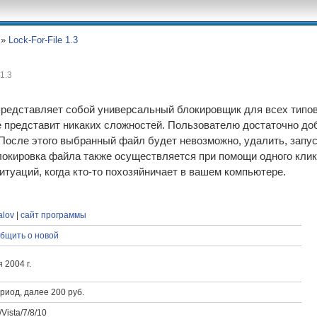
»
Lock-For-File 1.3
 1.3
представляет собой универсальный блокировщик для всех типо
е представит никаких сложностей. Пользователю достаточно до
 После этого выбранный файл будет невозможно, удалить, запус
блокировка файла также осуществляется при помощи одного кл
туаций, когда кто-то похозяйничает в вашем компьютере.
alov
|
сайт программы
бщить о новой
 2004 г.
иод, далее 200 руб.
Vista/7/8/10