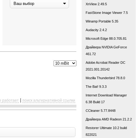
XnView 2.49.5
FastStone Image Viewer 7.5
Winamp Portable 5.35
Audacity 2.4.2
Microsoft Edge 88.0.705.81
Драйвера NVIDIA GeForce
461.72
Adobe Acrobat Reader DC
2021.001.20142
Mozilla Thunderbird 78.8.0
The Bat! 9.3.3
Internet Download Manager
|
е работает
поиск альтернативной ссылки
6.38 Build 17
CCleaner 5.77.8448
Драйвера AMD Radeon 21.2.2
Restorer Ultimate 10.2 build
822021