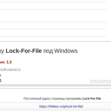
ку
Lock-For-File
под Windows
er. 1.3
soft.narod.ru
Б
1
если ссылка н
Постоянный адрес страницы программы
Lock-For-File