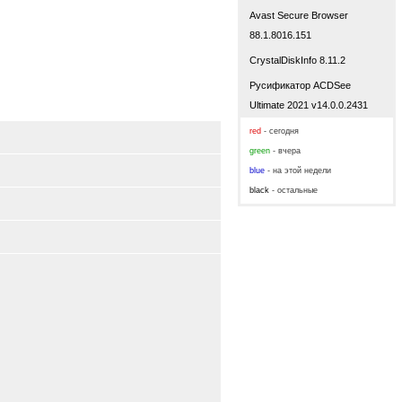
Avast Secure Browser
88.1.8016.151
CrystalDiskInfo 8.11.2
Русификатор ACDSee
Ultimate 2021 v14.0.0.2431
red
- сегодня
green
- вчера
blue
- на этой недели
black
- остальные