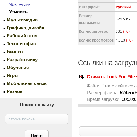
Железяки
Интерфейс
Русский
Утилиты
Размер
524.5 кБ
Мультимедиа
программы
Графика, дизайн
Кол-во загрузок
331
(+0)
Рабочий стол
Кол-во просмотров
4,313
(+0)
Текст и офис
Бизнес
Разработчику
Ссылки на загруз
Обучение
Игры
Скачать Lock-For-File v
Мобильная связь
Файл:
lff.rar
с сайта
cdx-
Разное
Размер файла:
524.5 к
Время загрузки:
00:00:0
Поиск по сайту