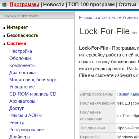
Программы
|
Новости
|
ТОП-100 программ
|
Статьи
КАТАЛОГ ПРОГРАММ:
Filebox.ru
»
Система
»
Утилиты
Интернет
Lock-For-File
ver.
Безопасность
Система
Lock-For-File
- Программа 
Настройка
интерфейсу работа с ней н
Оболочки
нажать кнопку блокировки.
Компоненты
или отредактировать. Раз
Диагностика
File
вы сможете избежать си
Мониторинг, бенчмарк
Управление
CD-ROM и запись CD
Автор программы
Ruslan Kam
Архиваторы
Последняя версия
ver. 1.3
|
соо
Доступ
Последнее
Факсы и АОНЫ
от 11 ноября
обновление
Реестр
Тип лицензии
Пробный пер
Резервирование
Драйвера
Версия ОС
Windows XP/