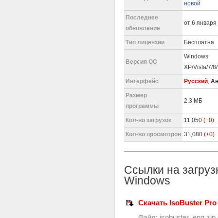
новой
Последнее
от 6 января 
обновление
Тип лицензии
Бесплатна
Windows
Версия ОС
XP/Vista/7/8
Интерфейс
Русский
,
Ан
Размер
2.3 МБ
программы
Кол-во загрузок
11,050
(+0)
Кол-во просмотров
31,080
(+0)
Ссылки на загруз
Windows
Скачать IsoBuster Pro 
Файл:
isobuster_eng.zip