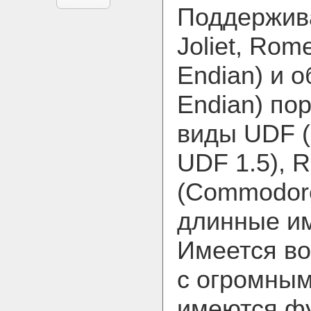
Поддержив
Joliet, Rome
Endian) и о
Endian) пор
виды UDF (
UDF 1.5), 
(Commodore
длинные и
Имеется в
с огромным
имеются фу