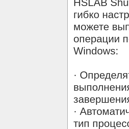
HSLAB Shut
гибко наст
можете вы
операции 
Windows:
· Определя
выполнени
завершени
· Автомати
тип процес