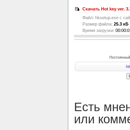
Скачать Hot key ver. 3.
Файл:
hksetup.exe
с са
Размер файла:
25.3 кБ
Время загрузки:
00:00:0
Постоянный
Есть мне
или комм