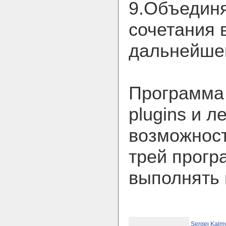
9.Объедин
сочетания 
дальнейшег
Программа
plugins и л
возможност
трей прогр
выполнять 
Sergei Kalm