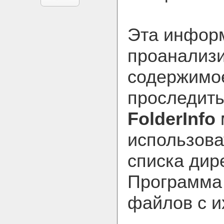
Эта инфор
проанализ
содержимое
проследить
FolderInfo
использова
списка дир
Программа 
файлов с и