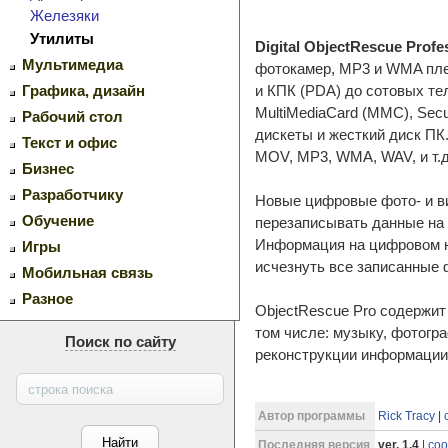
Железяки
Утилиты
Digital ObjectRescue Profe
Мультимедиа
фотокамер, MP3 и WMA пле
и КПК (PDA) до сотовых тел
Графика, дизайн
MultiMediaCard (MMC), Secu
Рабочий стол
дискеты и жесткий диск ПК
Текст и офис
MOV, MP3, WMA, WAV, и т.д
Бизнес
Разработчику
Новые цифровые фото- и ви
Обучение
перезаписывать данные на 
Информация на цифровом но
Игры
исчезнуть все записанные
Мобильная связь
Разное
ObjectRescue Pro содержи
том числе: музыку, фотогр
Поиск по сайту
реконструкции информации 
Автор программы
Rick Tracy
|
Последняя версия
ver. 1.4
|
соо