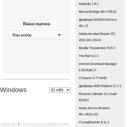
Audacity 2.4.2
Microsoft Edge 88.0.705.81
Драйвера NVIDIA GeForce
Ваша оценка
461.72
Adobe Acrobat Reader DC
2021.001.20142
Mozilla Thunderbird 78.8.0
The Bat! 9.3.3
Internet Download Manager
6.38 Build 17
CCleaner 5.77.8448
Драйвера AMD Radeon 21.2.2
 Windows
Restorer Ultimate 10.2 build
822021
Avast Secure Browser
88.1.8016.151
CrystalDiskInfo 8.11.2
|
е работает
поиск альтернативной ссылки