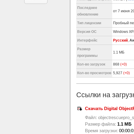
Последнее
от 7 июня 20
обновление
Тип лицензии
Пробный пер
Версия ОС
Windows XP/
Интерфейс
Русский
,
Ан
Размер
1.1 МБ
программы
Кол-во загрузок
868
(+0)
Кол-во просмотров
5,927
(+0)
Ссылки на загруз
Скачать Digital ObjectR
Файл:
objectrescuepro_
Размер файла:
1.1 МБ
Время загрузки:
00:00:0