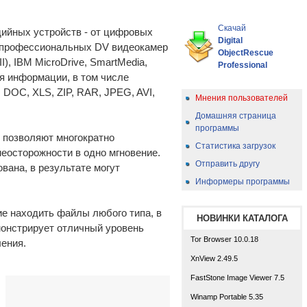
Скачай
ийных устройств - от цифровых
Digital
 профессиональных DV видеокамер
ObjectRescue
), IBM MicroDrive, SmartMedia,
Professional
ия информации, в том числе
DOC, XLS, ZIP, RAR, JPEG, AVI,
Мнения пользователей
Домашняя страница
программы
 позволяют многократно
Статистика загрузок
еосторожности в одно мгновение.
Отправить другу
ана, в результате могут
Информеры программы
е находить файлы любого типа, в
НОВИНКИ КАТАЛОГА
емонстрирует отличный уровень
Tor Browser 10.0.18
ения.
XnView 2.49.5
FastStone Image Viewer 7.5
Winamp Portable 5.35