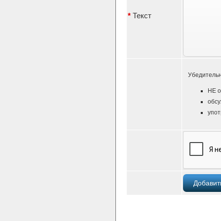
*
Текст
Убедительн
НЕ о
обсу
упот