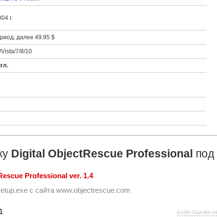
04 г.
иод, далее 49.95 $
Vista/7/8/10
гл.
ку
Digital ObjectRescue Professional
под
escue Professional ver. 1.4
setup.exe
с сайта
www.objectrescue.com
1
если ссылка н