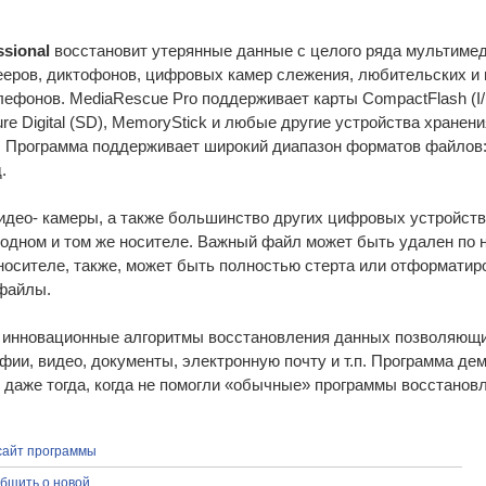
ssional
восстановит утерянные данные с целого ряда мультимед
еров, диктофонов, цифровых камер слежения, любительских и
ефонов. MediaRescue Pro поддерживает карты CompactFlash (I/II
re Digital (SD), MemoryStick и любые другие устройства хранен
. Программа поддерживает широкий диапазон форматов файлов: 
.
део- камеры, а также большинство других цифровых устройств
одном и том же носителе. Важный файл может быть удален по н
сителе, также, может быть полностью стерта или отформатиров
 файлы.
т инновационные алгоритмы восстановления данных позволяющи
афии, видео, документы, электронную почту и т.п. Программа д
даже тогда, когда не помогли «обычные» программы восстановл
сайт программы
бщить о новой