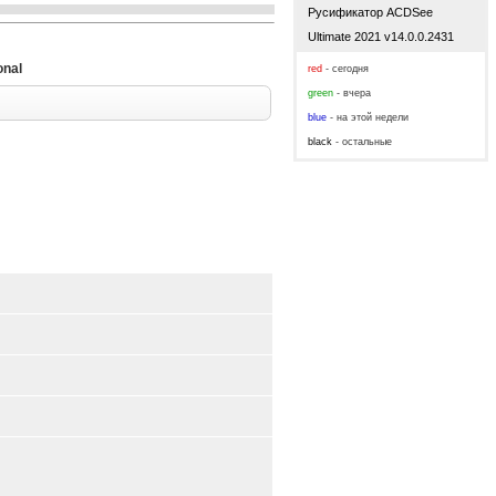
Русификатор ACDSee
Ultimate 2021 v14.0.0.2431
onal
red
- сегодня
green
- вчера
blue
- на этой недели
black
- остальные