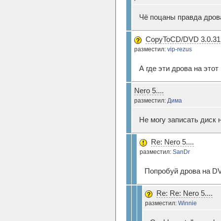
Чё поцаны правда дрова
CopyToCD/DVD 3.0.31
разместил:
vip-rezus
А где эти дрова на этот
Nero 5....
разместил:
Дима
Не могу записать диск н
Re: Nero 5....
разместил:
SanDr
Попробуй дрова на DV
Re: Re: Nero 5....
разместил:
Winnie