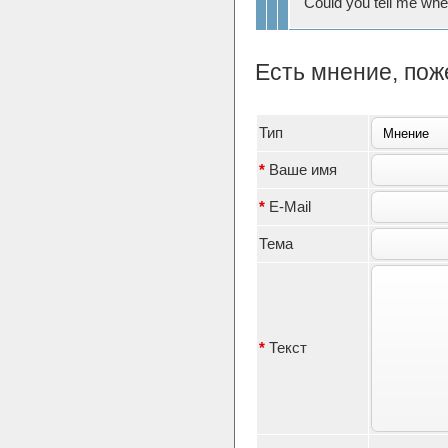
Could you tell me where
Есть мнение, по
Тип
*
Ваше имя
*
E-Mail
Тема
*
Текст