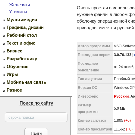
Железяки
Очень простая в использов
Утилиты
нужные файлы в любом фор
Мультимедиа
оболочку операционной си
Графика, дизайн
приводов, имеется русский
Рабочий стол
Текст и офис
Автор программы
VSO-Softwar
Бизнес
Последняя версия
3.0.70.133
|
Разработчику
Последнее
Обучение
от 24 октябр
обновление
Игры
Тип лицензии
Пробный пер
Мобильная связь
Версия ОС
Windows XP/
Разное
Интерфейс
Русский
,
Ан
Поиск по сайту
Размер
5.0 МБ
программы
Кол-во загрузок
1,805
(+0)
Кол-во просмотров
11,562
(+0)