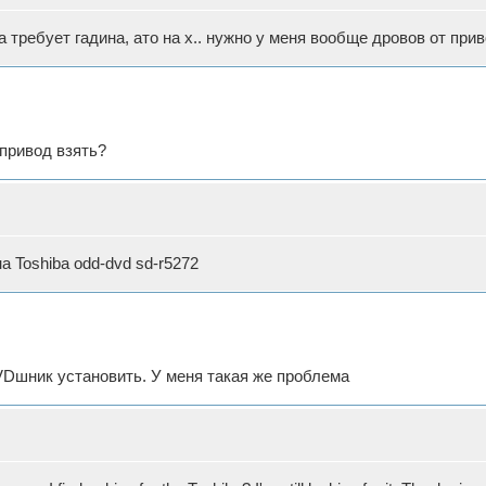
 требует гадина, ато на х.. нужно у меня вообще дровов от прив
 привод взять?
а Toshiba odd-dvd sd-r5272
Dшник установить. У меня такая же проблема