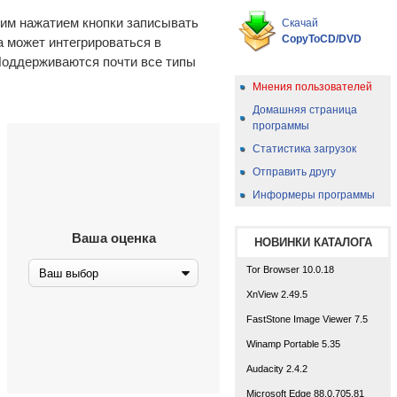
ним нажатием кнопки записывать
Скачай
CopyToCD/DVD
 может интегрироваться в
Поддерживаются почти все типы
Мнения пользователей
Домашняя страница
программы
Статистика загрузок
Отправить другу
Информеры программы
Ваша оценка
НОВИНКИ КАТАЛОГА
Tor Browser 10.0.18
XnView 2.49.5
FastStone Image Viewer 7.5
Winamp Portable 5.35
Audacity 2.4.2
Microsoft Edge 88.0.705.81