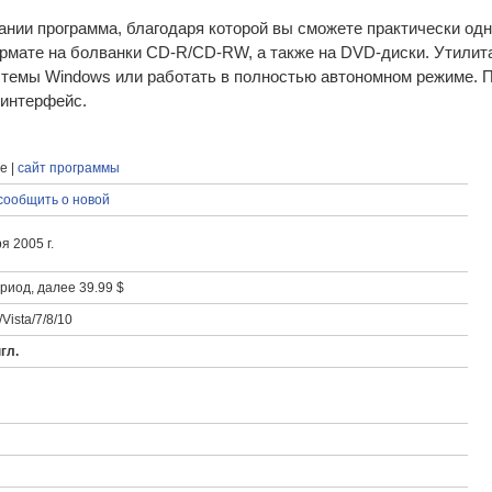
ании программа, благодаря которой вы сможете практически од
мате на болванки CD-R/CD-RW, а также на DVD-диски. Утилита
стемы Windows или работать в полностью автономном режиме. 
 интерфейс.
e |
сайт программы
сообщить о новой
я 2005 г.
иод, далее 39.99 $
Vista/7/8/10
гл.