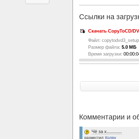
Ссылки на загруз
Скачать CopyToCD/DVD
Файл:
copytodvd3_setup
Размер файла:
5.0 МБ
Время загрузки:
00:00:0
Комментарии и о
Чё за х............
разместил:
Колян