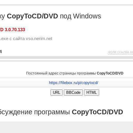
ку
CopyToCD/DVD
под Windows
 3.0.70.133
.exe
с сайта
vso.nerim.net
4
если ссылка н
Постоянный адрес страницы программы
CopyToCD/DVD
бсуждение программы
CopyToCD/DVD