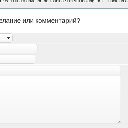
 can I find a drive for the Toshiba? I'm still looking for it. Thanks in
желание или комментарий?