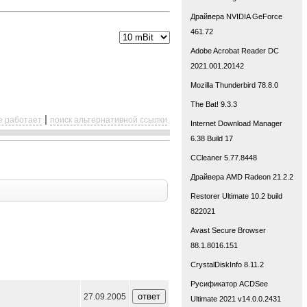
Драйвера NVIDIA GeForce
461.72
Adobe Acrobat Reader DC
2021.001.20142
Mozilla Thunderbird 78.8.0
The Bat! 9.3.3
|
е работает
поиск альтернативной ссылки
Internet Download Manager
6.38 Build 17
CCleaner 5.77.8448
Драйвера AMD Radeon 21.2.2
Restorer Ultimate 10.2 build
822021
Avast Secure Browser
88.1.8016.151
CrystalDiskInfo 8.11.2
Русификатор ACDSee
27.09.2005
Ultimate 2021 v14.0.0.2431