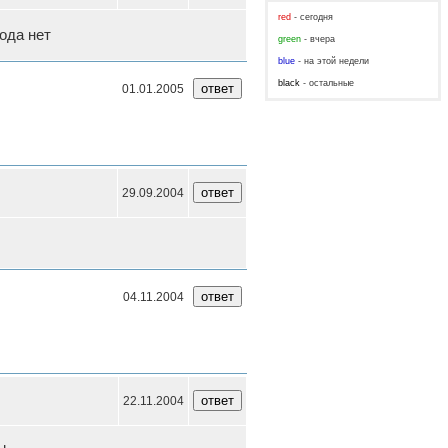
red
- сегодня
ода нет
green
- вчера
blue
- на этой недели
black
- остальные
01.01.2005
29.09.2004
04.11.2004
22.11.2004