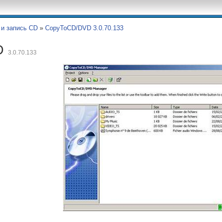
и запись CD
»
CopyToCD/DVD 3.0.70.133
D
3.0.70.133