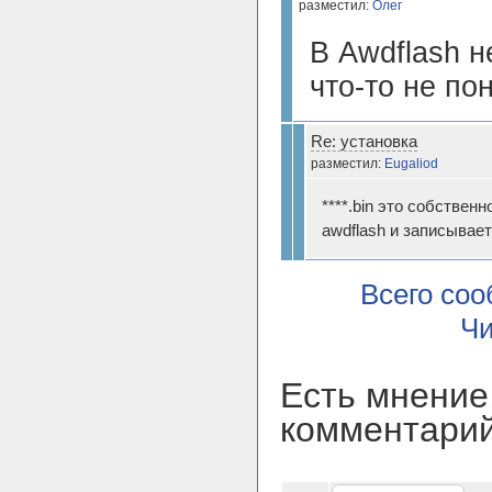
разместил:
Олег
В Awdflash н
что-то не по
Re: установка
разместил:
Eugaliod
****.bin это собствен
awdflash и записывает
Всего со
Чи
Есть мнение
комментари