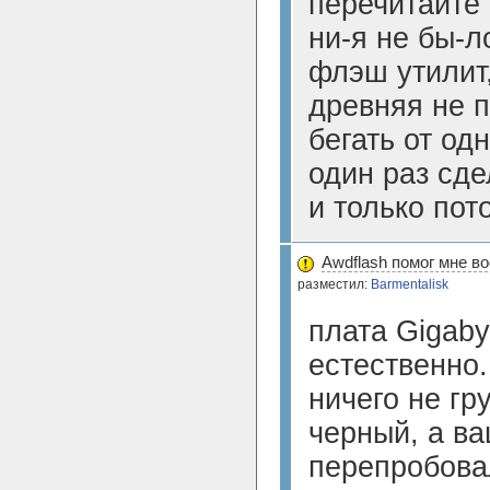
перечитайте 
ни-я не бы-
флэш утилит
древняя не п
бегать от од
один раз сде
и только пот
Awdflash помог мне в
разместил:
Barmentalisk
плата Gigaby
естественно.
ничего не гр
черный, а в
перепробова