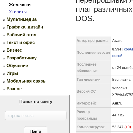
Железяки
плат различных
Утилиты
DOS.
Мультимедиа
Графика, дизайн
Рабочий стол
Автор программы
Award
Текст и офис
8.59e
|
сооб
Бизнес
Последняя версия
новой
Разработчику
Последнее
Обучение
от 24 октябр
обновление
Игры
Тип лицензии
Бесплатна
Мобильная связь
Windows
Разное
Версия ОС
XP/Vista/7/8
Поиск по сайту
Интерфейс
Англ.
Размер
44.7 кБ
программы
Кол-во загрузок
53,247
(+0)