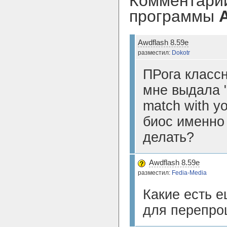
Комментарии
программы
Awdflash 8.59e
разместил:
Dokotr
ПРога классн
мне выдала "B
match with y
биос именно
делать?
Awdflash 8.59e
разместил:
Fedia-Media
Какие есть е
для перепро