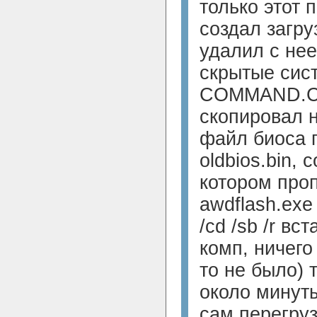
только этот п
создал загру
удалил с не
скрытые сис
COMMAND.C
скопировал н
файл биоса 
oldbios.bin, 
котором проп
awdflash.exe 
/cd /sb /r в
комп, ничего
то не было)
около минуты
сам перегруз