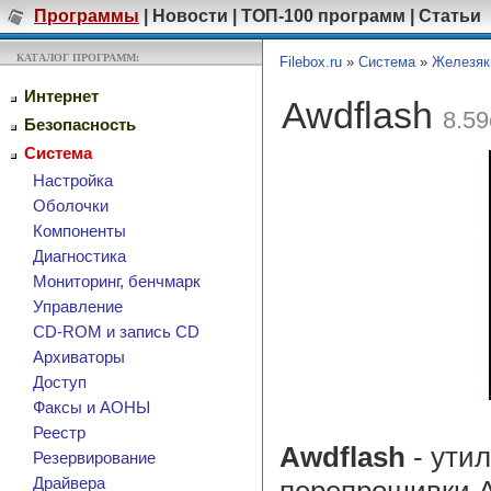
Программы
|
Новости
|
ТОП-100 программ
|
Статьи
КАТАЛОГ ПРОГРАММ:
Filebox.ru
»
Система
»
Железяк
Интернет
Awdflash
8.59
Безопасность
Система
Настройка
Оболочки
Компоненты
Диагностика
Мониторинг, бенчмарк
Управление
CD-ROM и запись CD
Архиваторы
Доступ
Факсы и АОНЫ
Реестр
Awdflash
- ути
Резервирование
перепрошивки A
Драйвера