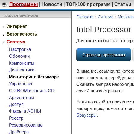
Программы
|
Новости
|
ТОП-100 программ
|
Статьи
КАТАЛОГ ПРОГРАММ:
Filebox.ru
»
Система
»
Монитори
Интернет
Intel Processor 
Безопасность
Для того что бы скачать п
Система
Настройка
Страница программы
Оболочки
Компоненты
Диагностика
Внимание, ссылка по котор
Мониторинг, бенчмарк
описанием или перейдя на 
Управление
Скачать
выбрав необходиму
CD-ROM и запись CD
связь
" внизу страницы.
Архиваторы
Если по какой то причине 
Доступ
информацию, поменяйте его
Факсы и АОНЫ
Браузеры
.
Реестр
Резервирование
Драйвера