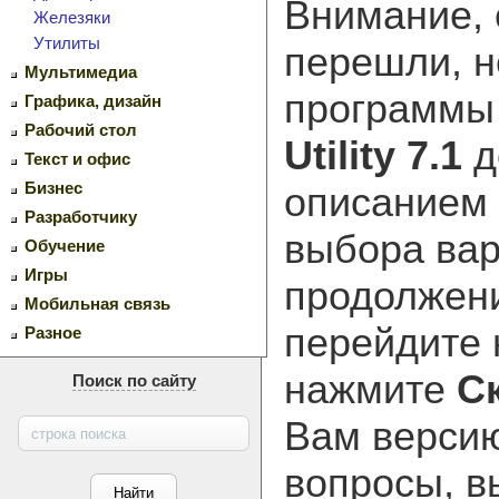
Внимание, 
Железяки
Утилиты
перешли, н
Мультимедиа
программ
Графика, дизайн
Рабочий стол
Utility 7.1
д
Текст и офис
Бизнес
описанием 
Разработчику
выбора вар
Обучение
Игры
продолжени
Мобильная связь
перейдите
Разное
нажмите
С
Поиск по сайту
Вам версию
вопросы, в