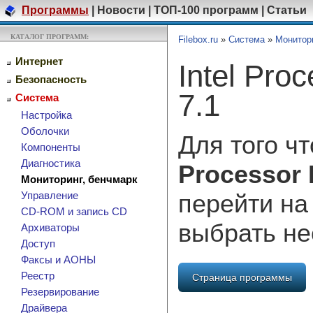
Программы
|
Новости
|
ТОП-100 программ
|
Статьи
КАТАЛОГ ПРОГРАММ:
Filebox.ru
»
Система
»
Монитори
Интернет
Intel Proc
Безопасность
7.1
Система
Настройка
Оболочки
Для того ч
Компоненты
Диагностика
Processor F
Мониторинг, бенчмарк
перейти на
Управление
CD-ROM и запись CD
выбрать н
Архиваторы
Доступ
Факсы и АОНЫ
Реестр
Страница программы
Резервирование
Драйвера