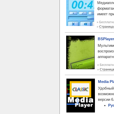
Медиапле
форматах
имеет пр
» Бесплатна
»
Страница
BSPlayer
Мультиме
воспроиз
аппаратн
» Бесплатн
»
Страница
Media Pla
Удобный 
возможно
версии 6.
Рус