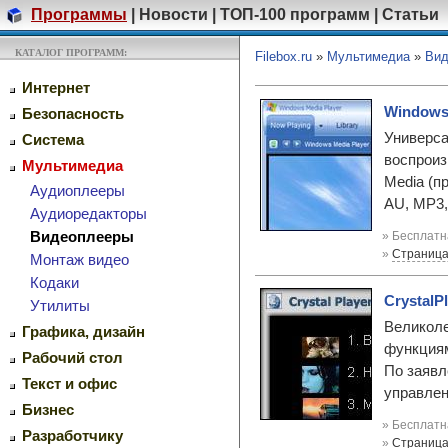
Программы
|
Новости
|
ТОП-100 программ
|
Статьи
КАТАЛОГ ПРОГРАММ:
Filebox.ru
»
Мультимедиа
»
Вид
Интернет
Windows 
Безопасность
Универс
Система
воспроиз
Мультимедиа
Media (п
Аудиоплееры
AU, MP3,
Аудиоредакторы
» Бесплатн
Видеоплееры
»
Страница
Монтаж видео
Кодаки
CrystalPl
Утилиты
Великоле
Графика, дизайн
функциям
Рабочий стол
По заявл
Текст и офис
управлен
Бизнес
» Бесплатн
Разработчику
»
Страница