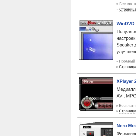
» Бесплатн
»
Страниц
WinDVD P
Популяр
настроек
Speaker 
улучшени
» Пробный 
»
Страница
XPlayer 2
Медиапле
AVI, MPG
» Бесплатн
»
Страница
Nero Med
Фирменны