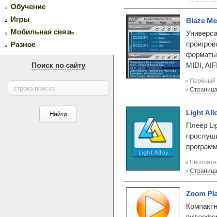
Обучение
Игры
Blaze Med
Мобильная связь
Универса
проигров
Разное
форматы,
MIDI, AIF
Поиск по сайту
» Пробный 
»
Страница
Light All
Плеер Li
прослуши
программ
» Бесплатн
»
Страница
Zoom Pla
Компактн