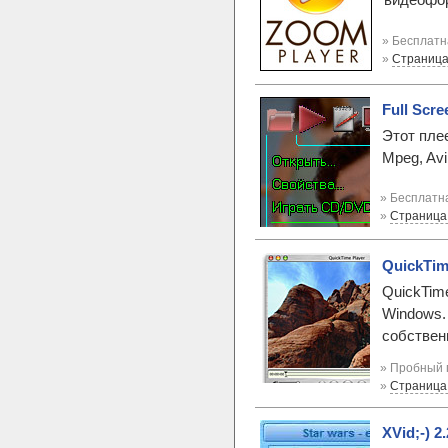
видеофо
» Бесплатн
»
Страница
Full Scree
Этот пле
Mpeg, Av
» Бесплатна
»
Страница
QuickTim
QuickTim
Windows.
собствен
» Пробный 
»
Страница
XVid;-) 2.