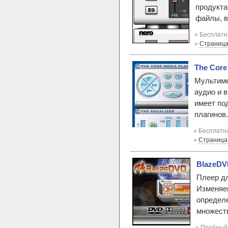
продукта
файлы, в
» Бесплатн
»
Страница
The Core 
Мультиме
аудио и 
имеет по
плагинов.
» Бесплатна
»
Страница
BlazeDVD
Плеер дл
Изменяем
определе
множеств
» Пробный 