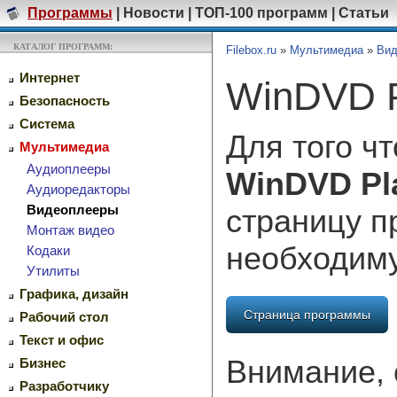
Программы
|
Новости
|
ТОП-100 программ
|
Статьи
КАТАЛОГ ПРОГРАММ:
Filebox.ru
»
Мультимедиа
»
Вид
Интернет
WinDVD P
Безопасность
Система
Для того ч
Мультимедиа
Аудиоплееры
WinDVD Pl
Аудиоредакторы
Видеоплееры
страницу п
Монтаж видео
необходим
Кодаки
Утилиты
Графика, дизайн
Страница программы
Рабочий стол
Текст и офис
Внимание, 
Бизнес
Разработчику