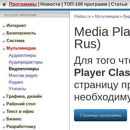
Программы
|
Новости
|
ТОП-100 программ
|
Статьи
КАТАЛОГ ПРОГРАММ:
Filebox.ru
»
Мультимедиа
»
Вид
Интернет
Media Play
Безопасность
Rus)
Система
Мультимедиа
Аудиоплееры
Для того ч
Аудиоредакторы
Видеоплееры
Player Clas
Монтаж видео
страницу п
Кодаки
Утилиты
необходим
Графика, дизайн
Рабочий стол
Текст и офис
Страница программы
Бизнес
Разработчику