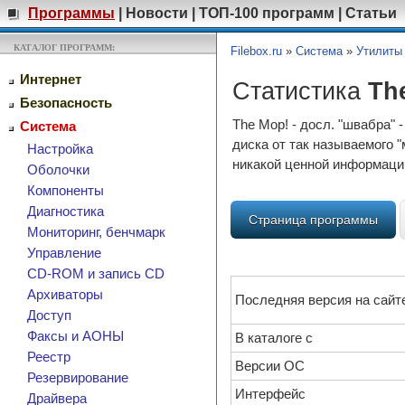
Программы
|
Новости
|
ТОП-100 программ
|
Статьи
КАТАЛОГ ПРОГРАММ:
Filebox.ru
»
Система
»
Утилиты
Интернет
Статистика
Th
Безопасность
The Mop! - досл. "швабра" 
Система
диска от так называемого "
Настройка
никакой ценной информации
Оболочки
Компоненты
Диагностика
Страница программы
Мониторинг, бенчмарк
Управление
CD-ROM и запись CD
Архиваторы
Последняя версия на сайт
Доступ
Факсы и АОНЫ
В каталоге с
Реестр
Версии ОС
Резервирование
Интерфейс
Драйвера