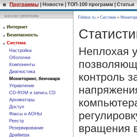
Программы
|
Новости
|
ТОП-100 программ
|
Статьи
КАТАЛОГ ПРОГРАММ:
Filebox.ru
»
Система
»
Монитори
Интернет
Статист
Безопасность
Система
Неплохая у
Настройка
Оболочки
позволяющ
Компоненты
Диагностика
контроль з
Мониторинг, бенчмарк
Управление
напряжени
CD-ROM и запись CD
компьютера
Архиваторы
Доступ
регулировк
Факсы и АОНЫ
Реестр
вращения 
Резервирование
Драйвера