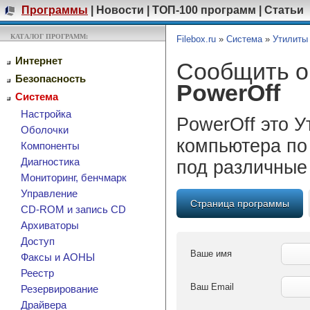
Программы
|
Новости
|
ТОП-100 программ
|
Статьи
КАТАЛОГ ПРОГРАММ:
Filebox.ru
»
Система
»
Утилиты
Интернет
Сообщить о
Безопасность
PowerOff
Система
Настройка
PowerOff это 
Оболочки
компьютера по 
Компоненты
Диагностика
под различные
Мониторинг, бенчмарк
Управление
Страница программы
CD-ROM и запись CD
Архиваторы
Доступ
Ваше имя
Факсы и АОНЫ
Реестр
Ваш Email
Резервирование
Драйвера