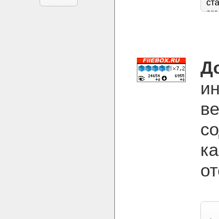
Д
и
ве
со
ка
от