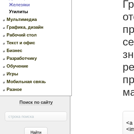
Гр
Железяки
Утилиты
от
Мультимедиа
пр
Графика, дизайн
Рабочий стол
с
Текст и офис
Бизнес
зн
Разработчику
ре
Обучение
Игры
п
Мобильная связь
ма
Разное
Поиск по сайту