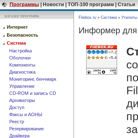
Программы
|
Новости
|
ТОП-100 программ
|
Статьи
КАТАЛОГ ПРОГРАММ:
Filebox.ru
»
Система
»
Утилиты
Интернет
Информер для 
Безопасность
Система
С
Настройка
Оболочки
со
Компоненты
Диагностика
по
Мониторинг, бенчмарк
Управление
Fi
CD-ROM и запись CD
ди
Архиваторы
Доступ
пр
Факсы и АОНЫ
Реестр
за
Резервирование
Драйвера