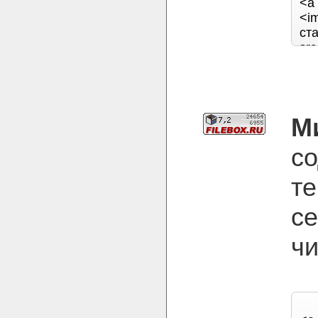
М
с
т
се
чи