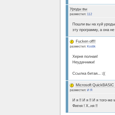
Уроды вы
разместил:
112
Пошли вы на хуй уроды
эту программу, а она н
Fucken off!!
разместил:
Kostik
Херня полная!
Неудачники!
Ссылка битая... :((
Microsoft QuickBASIC 
разместил:
И Я
И я !! И я !! И я того-же 
Фигня ! Х..ня !!