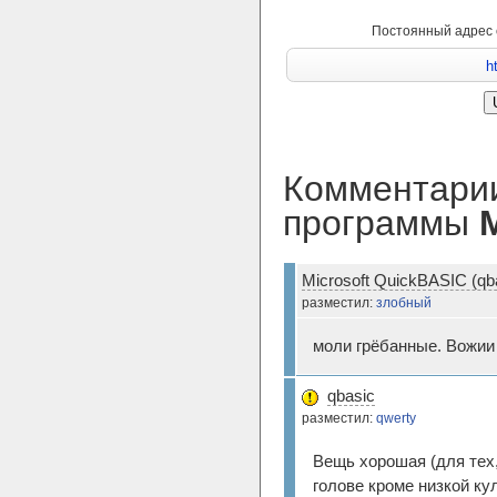
Постоянный адрес
Комментарии
программы
Microsoft QuickBASIC (qb
разместил:
злобный
моли грёбанные. Вожии 
qbasic
разместил:
qwerty
Вещь хорошая (для тех, 
голове кромe низкой ку