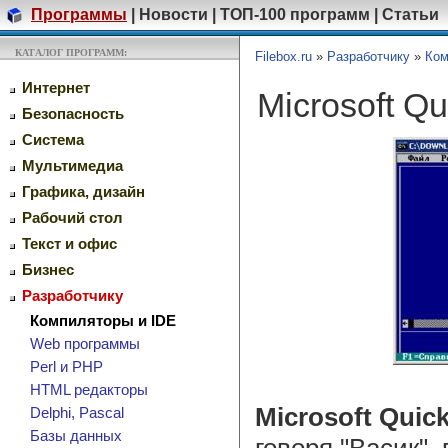
Программы
|
Новости
|
ТОП-100 программ
|
Статьи
КАТАЛОГ ПРОГРАММ:
Filebox.ru
»
Разработчику
»
Ком
Интернет
Microsoft Q
Безопасность
Система
Мультимедиа
Графика, дизайн
Рабочий стол
Текст и офис
Бизнес
Разработчику
Компиляторы и IDE
Web программы
Perl и PHP
HTML редакторы
Microsoft Qui
Delphi, Pascal
Базы данных
говоря "Васик",