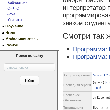
Библиотеки
интерпретатор 
C++, C
программирован
Java
Утилиты
знаком студент
Обучение
Игры
Смотри так 
Мобильная связь
Разное
Программа:
Программа:
Поиск по сайту
Автор программы
Microsoft Co
(qbasic)
|
со
Последняя версия
новой
Последнее
от 11 сентяб
обновление
Тип лицензии
Бесплатна