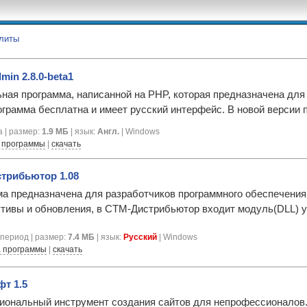
литы
in 2.8.0-beta1
ная программа, написанной на PHP, которая предназначена дл
ограмма бесплатна и имеет русский интерфейс. В новой версии
 | размер:
1.9 МБ
| язык:
Англ.
| Windows
 программы
|
скачать
трибьютор 1.08
а предназначена для разработчиков программного обеспечения,
тивы и обновления, в СТМ-Дистрибьютор входит модуль(DLL) у
период | размер:
7.4 МБ
| язык:
Русский
| Windows
 программы
|
скачать
т 1.5
ональный инструмент создания сайтов для непрофессионалов. 