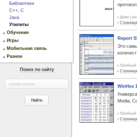
Библиотеки
протокол
C++, C
» Демо | р
Java
»
Страница
Утилиты
Обучение
Report S
Игры
Это самы
Мобильная связь
количест
Разное
» Пробный 
Поиск по сайту
»
Страница
WinHex 1
Универса
Media, C
» Пробный 
»
Страница