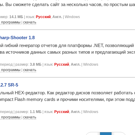
ы. Вы сможете сделать сайт за несколько часов, по простым шаг
азмер:
14.1 МБ
| язык:
Русский
,
Англ.
| Windows
 программы
|
скачать
harp-Shooter 1.8
й гибкий генератор отчетов для платформы .NET, позволяющий 
ва источников данных самых разных типов и предлагающий эксп
период | размер:
3.8 МБ
| язык:
Русский
,
Англ.
| Windows
 программы
|
скачать
2.7 SR-5
льный HEX-редактор. Как редактор дисков позволяет работать 
ompact Flash memory cards и прочими носителями, при этом под
период | размер:
1.1 МБ
| язык:
Русский
,
Англ.
| Windows
 программы
|
скачать