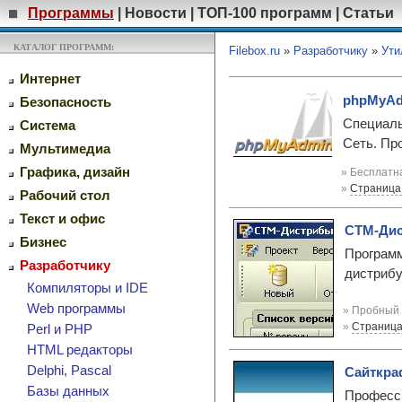
Программы
|
Новости
|
ТОП-100 программ
|
Статьи
КАТАЛОГ ПРОГРАММ:
Filebox.ru
»
Разработчику
»
Ути
Интернет
phpMyAdm
Безопасность
Cпециаль
Система
Сеть. Пр
Мультимедиа
Графика, дизайн
» Бесплатна
»
Страница
Рабочий стол
Текст и офис
СТМ-Дис
Бизнес
Программ
Разработчику
дистрибу
Компиляторы и IDE
Web программы
» Пробный 
»
Страница
Perl и PHP
HTML редакторы
Delphi, Pascal
Сайткраф
Базы данных
Професси