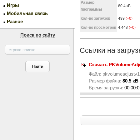
Размер
Игры
80.4 кБ
программы
Мобильная связь
Кол-во загрузок
499
(+0)
Разное
Кол-во просмотров
4,448
(+0)
Поиск по сайту
Ссылки на загруз
Скачать PKVolumeAdju
Файл:
pkvolumeadjustv1
Размер файла:
80.5 кБ
Время загрузки:
00:00:0