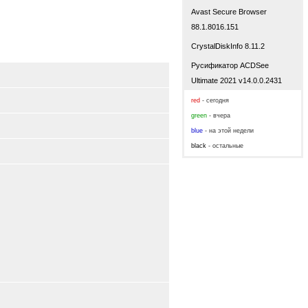
Avast Secure Browser
88.1.8016.151
CrystalDiskInfo 8.11.2
Русификатор ACDSee
Ultimate 2021 v14.0.0.2431
red
- сегодня
green
- вчера
blue
- на этой недели
black
- остальные