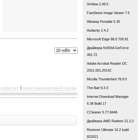
XnView 2.49.5
FastStone Image Viewer 7.5
Winamp Portable 5.35
Audacity 2.4.2
Microsoft Edge 88.0.705.81
Драйвера NVIDIA GeForce
461.72
Adobe Acrobat Reader DC
2021.001.20142
Mozilla Thunderbird 78.8.0
|
е работает
поиск альтернативной ссылки
The Bat! 9.3.3
Internet Download Manager
6.38 Build 17
CCleaner 5.77.8448
Драйвера AMD Radeon 21.2.2
Restorer Ultimate 10.2 build
822021