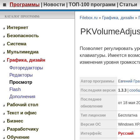
Программы
|
Новости
|
ТОП-100 программ
|
Статьи
КАТАЛОГ ПРОГРАММ:
Filebox.ru
»
Графика, дизайн
»
Интернет
PKVolumeAdju
Безопасность
Система
Позволяет регулировать у
Мультимедиа
клавиатуры. Имеется возмо
Графика, дизайн
изменения уровня громкост
Фоторедакторы
Редакторы
Автор программы
Евгений Грач
Просмотр
Flash
Последняя версия
1.3.3
|
сообщ
Дополнения
Последнее
от 18 мая 20
Рабочий стол
обновление
Текст и офис
Тип лицензии
Бесплатна
Бизнес
Версия ОС
Windows XP/
Разработчику
Интерфейс
Русский
Обучение