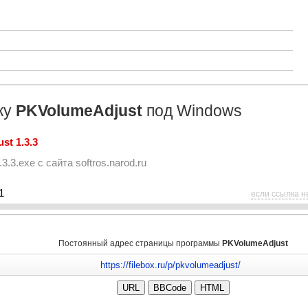
ку
PKVolumeAdjust
под Windows
st 1.3.3
.3.3.exe
с сайта
softros.narod.ru
1
если ссылка н
Постоянный адрес страницы программы
PKVolumeAdjust