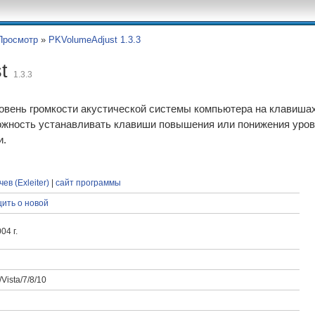
Просмотр
»
PKVolumeAdjust 1.3.3
st
1.3.3
ровень громкости акустической системы компьютера на клавиш
жность устанавливать клавиши повышения или понижения уровня
и.
ев (Exleiter)
|
сайт программы
ить о новой
04 г.
Vista/7/8/10