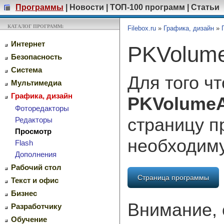
Программы
|
Новости
|
ТОП-100 программ
|
Статьи
КАТАЛОГ ПРОГРАММ:
Filebox.ru
»
Графика, дизайн
»
Интернет
PKVolume
Безопасность
Система
Для того ч
Мультимедиа
Графика, дизайн
PKVolumeA
Фоторедакторы
страницу п
Редакторы
Просмотр
необходим
Flash
Дополнения
Рабочий стол
Страница программы
Текст и офис
Бизнес
Внимание, 
Разработчику
Обучение