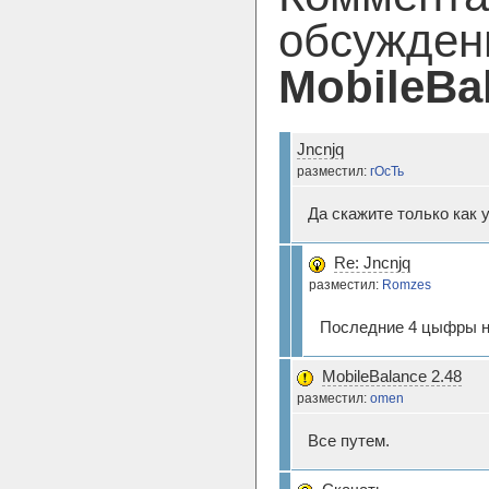
обсужден
MobileBa
Jncnjq
разместил:
гОсТь
Да скажите только как 
Re: Jncnjq
разместил:
Romzes
Последние 4 цыфры 
MobileBalance 2.48
разместил:
omen
Все путем.