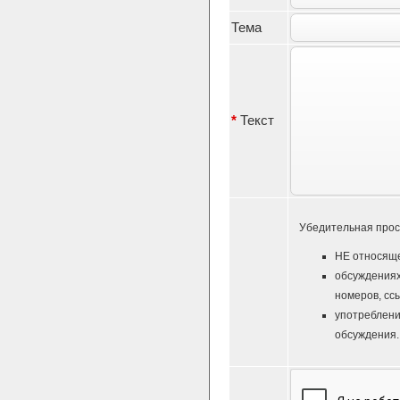
Тема
*
Текст
Убедительная прос
НЕ относяще
обсуждениях
номеров, ссы
употреблени
обсуждения.