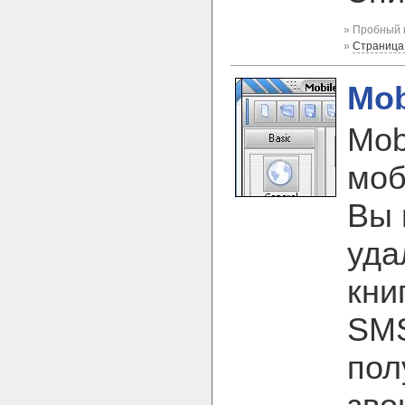
» Пробный 
»
Страница
Mob
Mob
моб
Вы 
уда
кни
SMS
пол