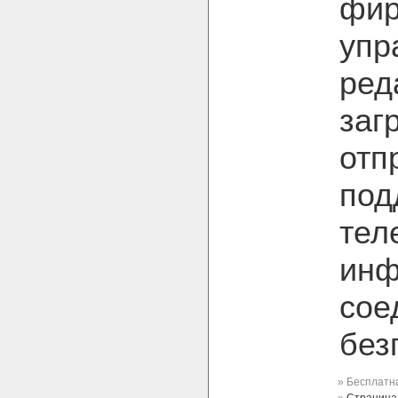
фир
упр
ред
заг
отп
под
тел
инф
сое
без
» Бесплатна