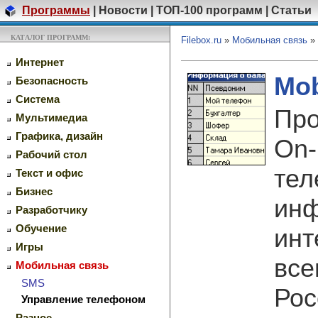
Программы
|
Новости
|
ТОП-100 программ
|
Статьи
КАТАЛОГ ПРОГРАММ:
Filebox.ru
»
Мобильная связь
»
Интернет
Mob
Безопасность
Система
Про
Мультимедиа
Графика, дизайн
On-
Рабочий стол
тел
Текст и офис
Бизнес
инф
Разработчику
Обучение
инт
Игры
все
Мобильная связь
SMS
Рос
Управление телефоном