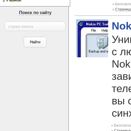
Разное
» Бесплатн
»
Страниц
Поиск по сайту
Nok
Уни
с л
Nok
зав
тел
вы 
син
» Бесплатна
»
Страница