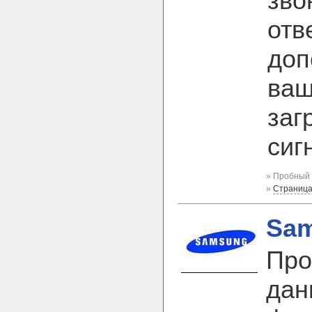
зво
отв
доп
ваш
заг
сиг
» Пробный 
»
Страница
Sam
Про
дан