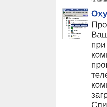
Oxy
Про
Ваш
при
ком
про
тел
ком
заг
Спи