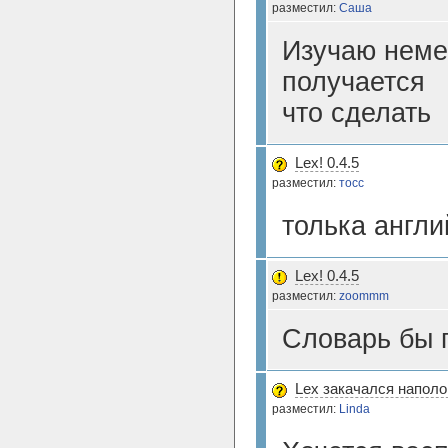
разместил:
Саша
Изучаю неме
получается
что сделать
Lex! 0.4.5
разместил:
тосс
толька англи
Lex! 0.4.5
разместил:
zoommm
Словарь бы 
Lex закачался напол
разместил:
Linda