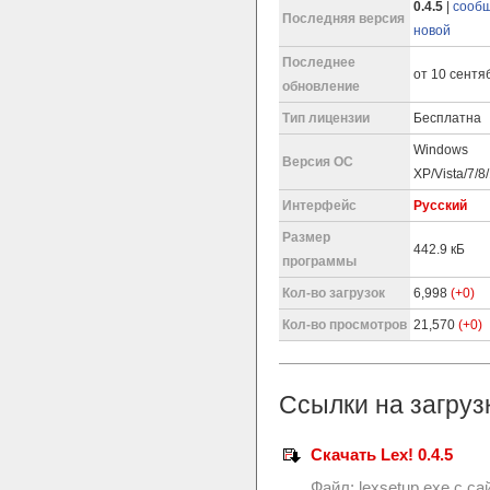
0.4.5
|
сообщ
Последняя версия
новой
Последнее
от 10 сентяб
обновление
Тип лицензии
Бесплатна
Windows
Версия ОС
XP/Vista/7/8
Интерфейс
Русский
Размер
442.9 кБ
программы
Кол-во загрузок
6,998
(+0)
Кол-во просмотров
21,570
(+0)
Ссылки на загруз
Скачать Lex! 0.4.5
Файл:
lexsetup.exe
с са