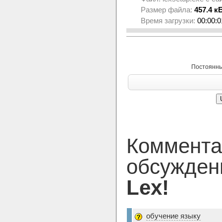
Размер файла:
457.4 к
Время загрузки:
00:00:0
Постоянны
Коммента
обсужден
Lex!
обучение языку