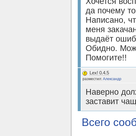
Хочется вос
да почему то
Написано, чт
меня закачан
выдаёт ошиб
Обидно. Мож
Помогите!!
Lex! 0.4.5
разместил:
Александр
Наверно долж
заставит чащ
Всего со