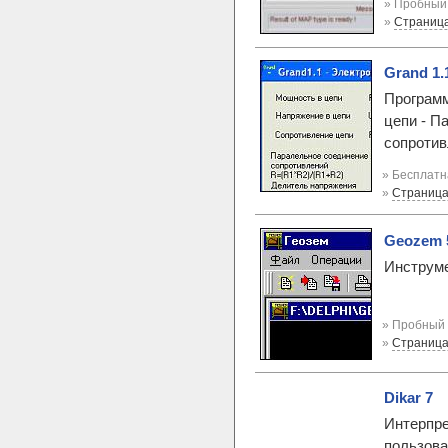
» Пробный 
»
Страниц
Grand 1.
Программ
цепи - П
сопротив
» Бесплатн
»
Страница
Geozem 5
Инструме
» Пробный 
»
Страница
Dikar 7
Интерпре
пользова