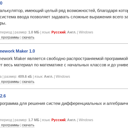
.0
- калькулятор, имеющий целый ряд возможностей, благодаря ко
система ввода позволяет задавать сложные выражения всего за
ры.
период | размер:
1.0 МБ
| язык:
Русский
,
Англ.
| Windows
 программы
|
скачать
mework Maker 1.0
ework Maker является свободно распространяемой программой
т весь материал по математике с начальных классов и до униве
а | размер:
409.6 кБ
| язык:
Англ.
| Windows
 программы
|
скачать
.2.6
 - программа для решения систем дифференциальных и алгебраич
период | размер:
1.7 МБ
| язык:
Русский
,
Англ.
| Windows
 программы
|
скачать