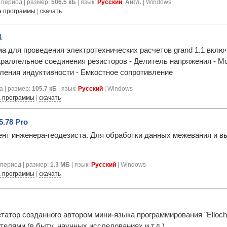
период | размер:
506.5 кБ
| язык:
Русский
,
Англ.
| Windows
а программы
|
скачать
1
а для проведения электротехнических расчетов grand 1.1 включ
араллельное соединения резисторов - Делитель напряжения - М
ления индуктивности - Емкостное сопротивление
а | размер:
105.7 кБ
| язык:
Русский
| Windows
 программы
|
скачать
.78 Pro
нт инженера-геодезиста. Для обработки данных межевания и в
период | размер:
1.3 МБ
| язык:
Русский
| Windows
 программы
|
скачать
татор созданного автором мини-языка программирования "Elloc
телями (в быту, научных исследованиях и т.д.).