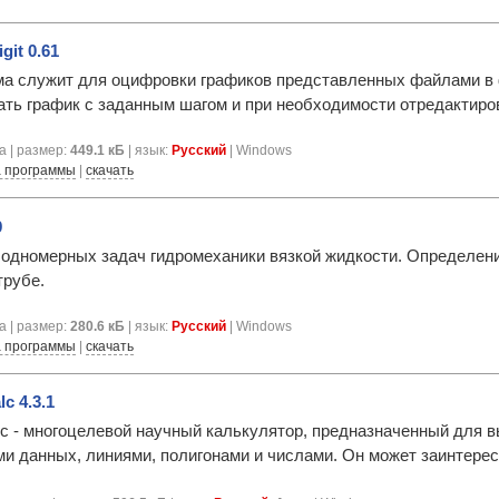
git 0.61
а служит для оцифровки графиков представленных файлами в фор
ть график с заданным шагом и при необходимости отредактиро
а | размер:
449.1 кБ
| язык:
Русский
| Windows
 программы
|
скачать
9
одномерных задач гидромеханики вязкой жидкости. Определен
трубе.
а | размер:
280.6 кБ
| язык:
Русский
| Windows
 программы
|
скачать
lc 4.3.1
lc - многоцелевой научный калькулятор, предназначенный для в
и данных, линиями, полигонами и числами. Он может заинтересо