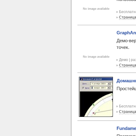
» Бесплатн
»
Страница
GraphAnd
Демо-вер
точек.
» Демо | р
»
Страница
Домашни
Простейш
» Бесплатн
»
Страница
Fundamen