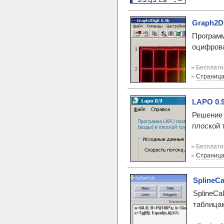
Graph2Di
Программ
оцифрова
» Бесплатн
»
Страница
LAPO 0.
Решение 
плоской 
» Бесплатн
»
Страница
SplineCa
SplineCa
таблицам