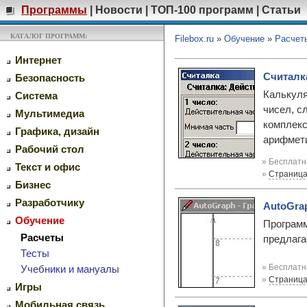
Программы
|
Новости
|
ТОП-100 программ
|
Статьи
КАТАЛОГ ПРОГРАММ:
Filebox.ru
»
Обучение
»
Расчет
Интернет
Считалк
Безопасность
Калькуля
Система
чисел, с
Мультимедиа
комплекс
Графика, дизайн
арифмет
Рабочий стол
» Бесплатн
Текст и офис
»
Страница
Бизнес
Разработчику
AutoGrap
Обучение
Программ
Расчеты
предлага
Тесты
» Бесплатн
Учебники и мануалы
»
Страница
Игры
Мобильная связь