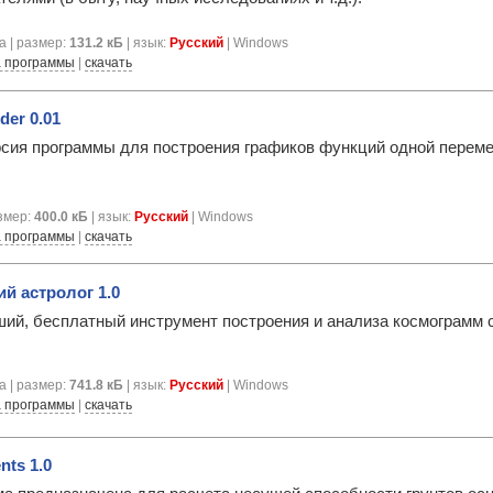
а | размер:
131.2 кБ
| язык:
Русский
| Windows
 программы
|
скачать
er 0.01
сия программы для построения графиков функций одной переме
азмер:
400.0 кБ
| язык:
Русский
| Windows
 программы
|
скачать
й астролог 1.0
ий, бесплатный инструмент построения и анализа космограмм 
а | размер:
741.8 кБ
| язык:
Русский
| Windows
 программы
|
скачать
ts 1.0