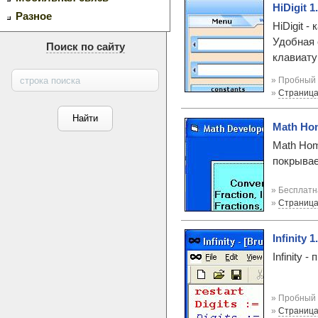
HiDigit 1
Разное
HiDigit 
Удобная 
Поиск по сайту
клавиату
» Пробный 
»
Страница
Math Ho
Math Hom
покрывае
» Бесплатн
»
Страница
Infinity 1
Infinity
» Пробный 
»
Страница