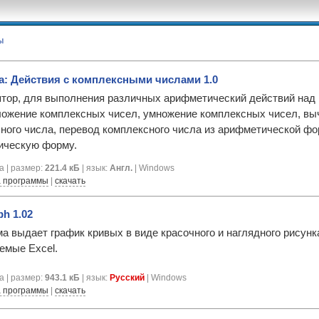
ы
а: Действия с комплексными числами 1.0
тор, для выполнения различных арифметический действий над 
ложение комплексных чисел, умножение комплексных чисел, вы
ного числа, перевод комплексного числа из арифметической фо
ическую форму.
а | размер:
221.4 кБ
| язык:
Англ.
| Windows
 программы
|
скачать
h 1.02
а выдает график кривых в виде красочного и наглядного рисунка
емые Excel.
а | размер:
943.1 кБ
| язык:
Русский
| Windows
 программы
|
скачать