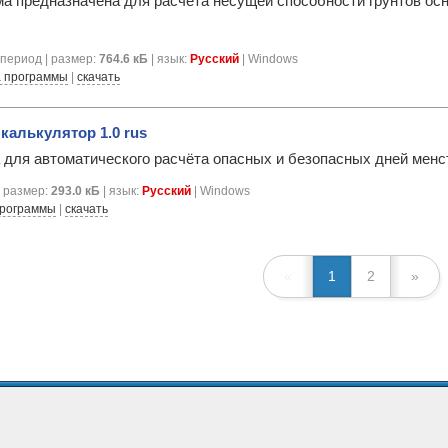
а предназначена для расчета несущей способности грунтов ос
период | размер:
764.6 кБ
| язык:
Русский
| Windows
 программы
|
скачать
калькулятор 1.0 rus
для автоматического расчёта опасных и безопасных дней менст
| размер:
293.0 кБ
| язык:
Русский
| Windows
программы
|
скачать
«
1
2
»