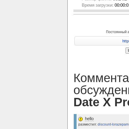
Время загрузки:
00:00:0
Постоянный 
Коммента
обсужден
Date X Pr
hello
разместил:
discount-lorazepam