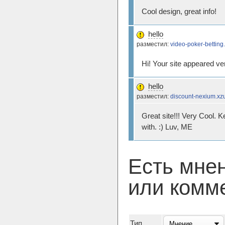
Cool design, great info!
hello
разместил:
video-poker-bettin
Hi! Your site appeared ve
hello
разместил:
discount-nexium.xz
Great site!!! Very Cool. 
with. :) Luv, ME
Есть мне
или комм
Тип