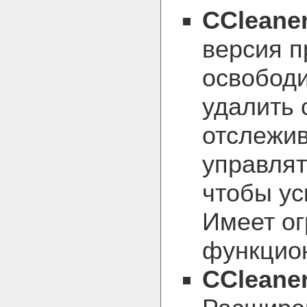
CCleaner
версия 
освободи
удалить 
отслежив
управлят
чтобы ус
Имеет о
функцио
CCleaner