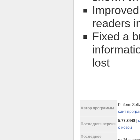
Improved 
readers i
Fixed a b
informati
lost
Piriform Soft
Автор программы
сайт прогр
5.77.8448
|
Последняя версия
о новой
Последнее
от 26 февра