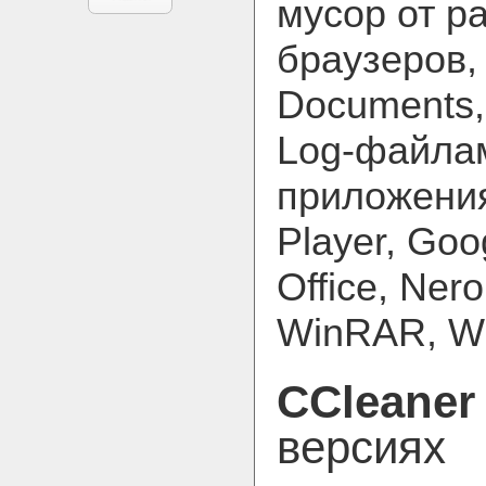
мусор от р
браузеров,
Documents, 
Log-файлам
приложения
Player, Goo
Office, Ner
WinRAR, Win
CCleaner
версиях