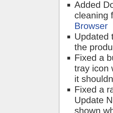
Added Do
cleaning 
Browser
Updated t
the prod
Fixed a 
tray icon
it shouldn
Fixed a r
Update No
shown wh