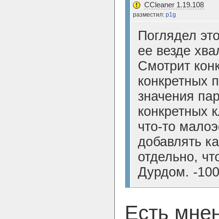
CCleaner 1.19.108
разместил:
p1g
Поглядел это
ее везде хва
Смотрит конк
конкретных п
значения па
конкретных к
что-то малоэ
добавлять к
отдельно, чт
Дурдом. -10
Есть мне