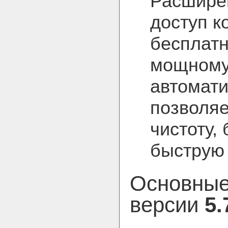
Расшире
доступ к
бесплатн
мощному
автомати
позволяе
чистоту,
быструю 
Основные
версии
5.