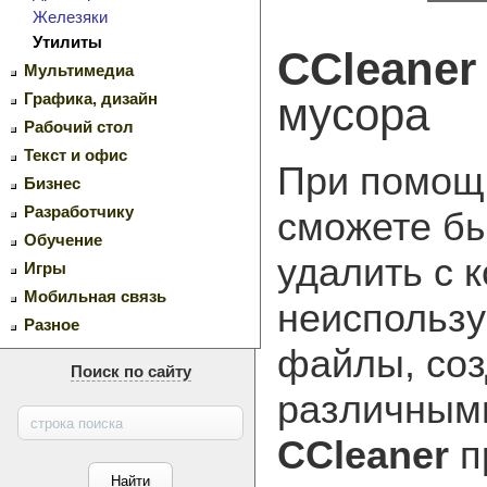
Железяки
Утилиты
CCleaner
Мультимедиа
мусора
Графика, дизайн
Рабочий стол
Текст и офис
При помо
Бизнес
Разработчику
сможете б
Обучение
удалить с 
Игры
Мобильная связь
неиспольз
Разное
файлы, со
Поиск по сайту
различным
CCleaner
п