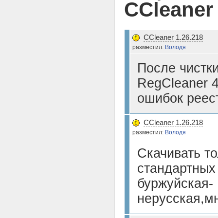
CCleaner
CCleaner 1.26.218
разместил:
Володя
После чистк
RegCleaner 4
ошибок реес
CCleaner 1.26.218
разместил:
Володя
Скачивать т
стандартных
буржуйская-
нерусская,м