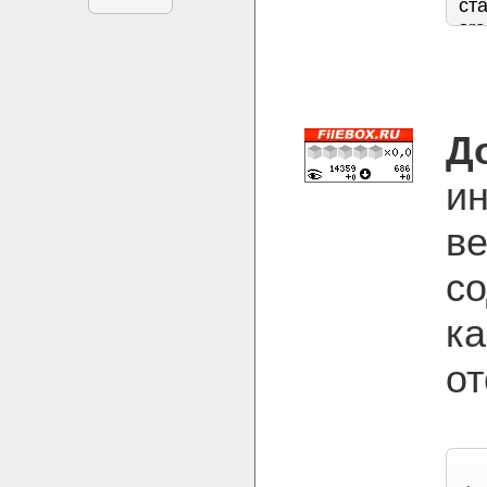
Д
и
ве
со
ка
от