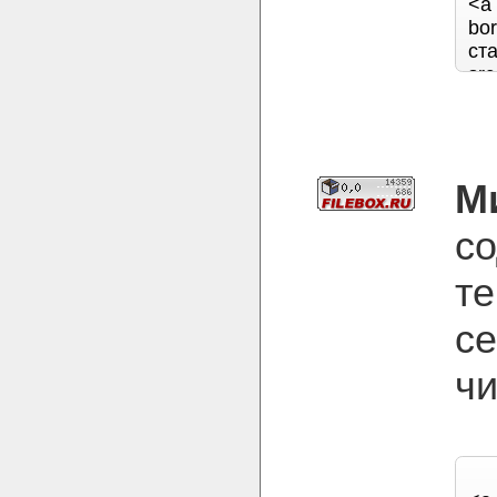
М
с
т
се
чи