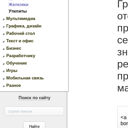
Гр
Железяки
Утилиты
от
Мультимедиа
пр
Графика, дизайн
Рабочий стол
с
Текст и офис
Бизнес
зн
Разработчику
ре
Обучение
Игры
п
Мобильная связь
ма
Разное
Поиск по сайту