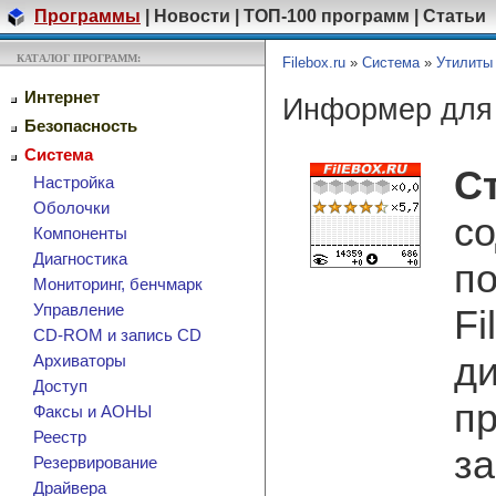
Программы
|
Новости
|
ТОП-100 программ
|
Статьи
КАТАЛОГ ПРОГРАММ:
Filebox.ru
»
Система
»
Утилиты
Интернет
Информер для 
Безопасность
Система
С
Настройка
Оболочки
со
Компоненты
Диагностика
по
Мониторинг, бенчмарк
Управление
Fi
CD-ROM и запись CD
ди
Архиваторы
Доступ
пр
Факсы и АОНЫ
Реестр
за
Резервирование
Драйвера