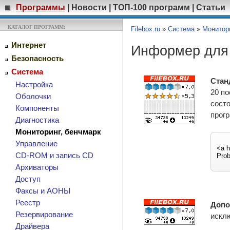
Программы
|
Новости
|
ТОП-100 программ
|
Статьи
КАТАЛОГ ПРОГРАММ:
Filebox.ru
»
Система
»
Монитори
Интернет
Информер для
Безопасность
Система
Стан
Настройка
20 по
Оболочки
состо
Компоненты
прог
Диагностика
Мониторинг, бенчмарк
Управление
CD-ROM и запись CD
Архиваторы
Доступ
Факсы и АОНЫ
Реестр
Допо
Резервирование
искл
Драйвера