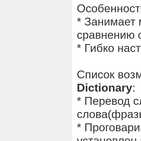
Особеннос
* Занимает 
сравнению 
* Гибко нас
Список воз
Dictionary
:
* Перевод с
слова(фразы
* Проговари
установлен 