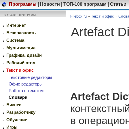
Программы
|
Новости
|
ТОП-100 программ
|
Статьи
КАТАЛОГ ПРОГРАММ:
Filebox.ru
»
Текст и офис
»
Слов
Интернет
Artefact D
Безопасность
Система
Мультимедиа
Графика, дизайн
Рабочий стол
Текст и офис
Текстовые редакторы
Офис редакторы
Работа с текстом
Artefact Dic
Словари
Бизнес
контекстны
Разработчику
в операцио
Обучение
Игры