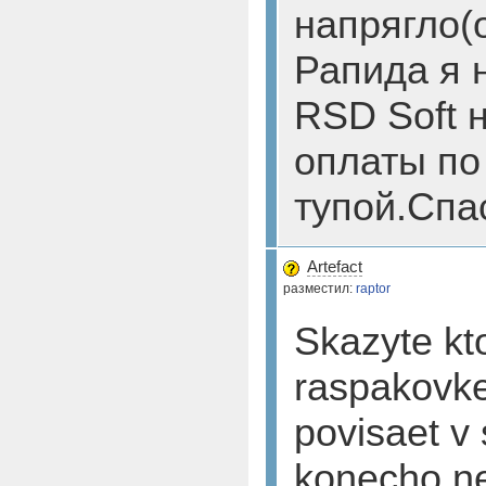
напрягло(
Рапида я 
RSD Soft 
оплаты по 
тупой.Спа
Artefact
разместил:
raptor
Skazyte kt
raspakovk
povisaet v
konecho n