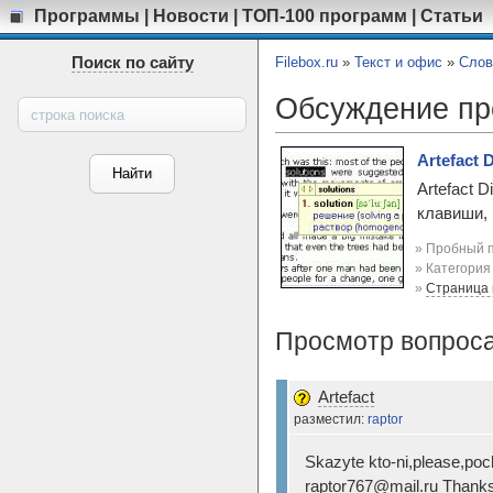
Программы
|
Новости
|
ТОП-100 программ
|
Статьи
Поиск по сайту
Filebox.ru
»
Текст и офис
»
Слов
Обсуждение п
Artefact D
Artefact 
клавиши, 
» Пробный п
» Категори
»
Страница
Просмотр вопроса 
Artefact
разместил:
raptor
Skazyte kto-ni,please,p
raptor767@mail.ru Thanks