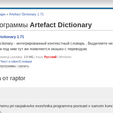
ари
»
Artefact Dictionary 1.71
рограммы
Artefact Dictionary
ictionary 1.71
Dictionary - интегрированный контекстный словарь . Выделяете н
и под ним тут же появляется окошко с переводом.
ериод | размер:
3.0 МБ
| язык:
Русский
| Windows
я
Текст и офис/Словари
 программы
|
скачать
от raptor
ochemu pri raspakovke exeshnika programma povisaet v samom kon
.