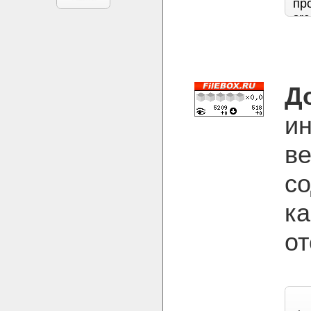
Д
и
ве
со
ка
от