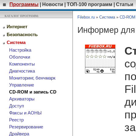
Программы
|
Новости
|
ТОП-100 программ
|
Статьи
КАТАЛОГ ПРОГРАММ:
Filebox.ru
»
Система
»
CD-ROM 
Интернет
Информер для 
Безопасность
Система
С
Настройка
Оболочки
со
Компоненты
Диагностика
по
Мониторинг, бенчмарк
Управление
Fi
CD-ROM и запись CD
ди
Архиваторы
Доступ
пр
Факсы и АОНЫ
Реестр
за
Резервирование
Драйвера