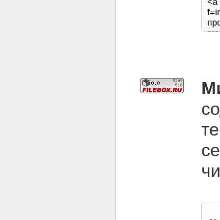
М
с
т
се
чи