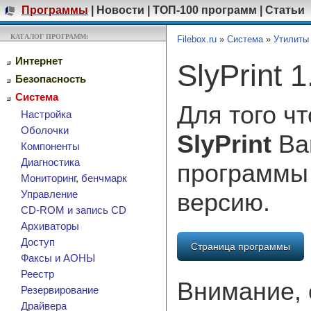
Программы
|
Новости
|
ТОП-100 программ
|
Статьи
КАТАЛОГ ПРОГРАММ:
Filebox.ru
»
Система
»
Утилиты
Интернет
SlyPrint 1
Безопасность
Система
Для того ч
Настройка
Оболочки
SlyPrint
Вам
Компоненты
Диагностика
программы
Мониторинг, бенчмарк
версию.
Управление
CD-ROM и запись CD
Архиваторы
Доступ
Страница программы
Факсы и АОНЫ
Реестр
Внимание, 
Резервирование
Драйвера