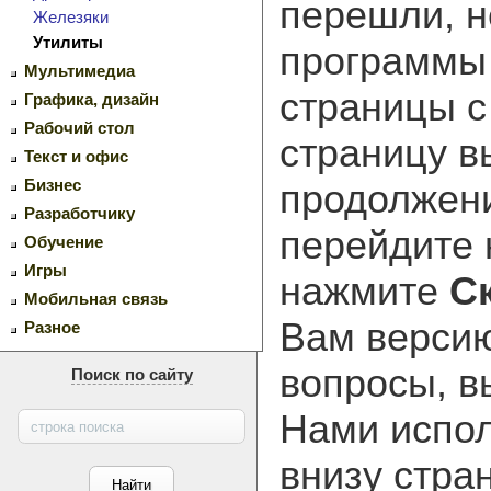
перешли, н
Железяки
Утилиты
программ
Мультимедиа
страницы с
Графика, дизайн
Рабочий стол
страницу в
Текст и офис
Бизнес
продолжени
Разработчику
перейдите
Обучение
Игры
нажмите
С
Мобильная связь
Вам версию
Разное
вопросы, в
Поиск по сайту
Нами испол
внизу стра