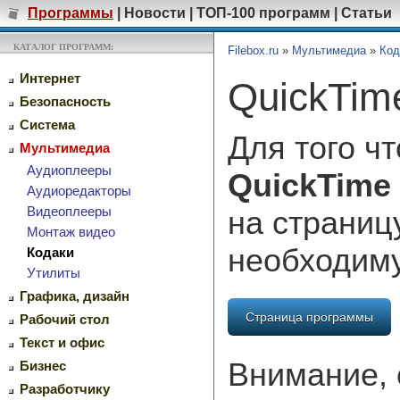
Программы
|
Новости
|
ТОП-100 программ
|
Статьи
КАТАЛОГ ПРОГРАММ:
Filebox.ru
»
Мультимедиа
»
Код
Интернет
QuickTime
Безопасность
Система
Для того ч
Мультимедиа
Аудиоплееры
QuickTime 
Аудиоредакторы
Видеоплееры
на страниц
Монтаж видео
необходим
Кодаки
Утилиты
Графика, дизайн
Страница программы
Рабочий стол
Текст и офис
Внимание, 
Бизнес
Разработчику