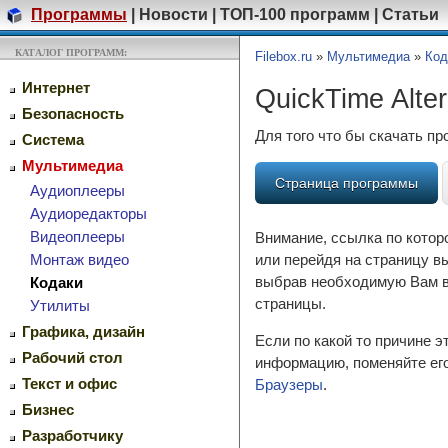
Программы
|
Новости
|
ТОП-100 программ
|
Статьи
КАТАЛОГ ПРОГРАММ:
Filebox.ru
»
Мультимедиа
»
Код
Интернет
QuickTime Alter
Безопасность
Для того что бы скачать п
Система
Мультимедиа
Страница программы
Аудиоплееры
Аудиоредакторы
Видеоплееры
Внимание, ссылка по котор
или перейдя на страницу в
Монтаж видео
выбрав необходимую Вам ве
Кодаки
страницы.
Утилиты
Графика, дизайн
Если по какой то причине 
Рабочий стол
информацию, поменяйте его
Текст и офис
Браузеры
.
Бизнес
Разработчику