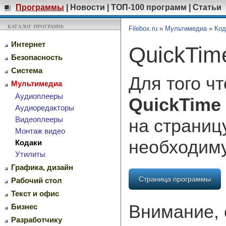
Программы
|
Новости
|
ТОП-100 программ
|
Статьи
КАТАЛОГ ПРОГРАММ:
Filebox.ru
»
Мультимедиа
»
Код
Интернет
QuickTime
Безопасность
Система
Для того ч
Мультимедиа
Аудиоплееры
QuickTime 
Аудиоредакторы
Видеоплееры
на страниц
Монтаж видео
необходим
Кодаки
Утилиты
Графика, дизайн
Страница программы
Рабочий стол
Текст и офис
Внимание, 
Бизнес
Разработчику