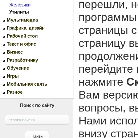
перешли, н
Железяки
Утилиты
программ
Мультимедиа
страницы с
Графика, дизайн
Рабочий стол
страницу в
Текст и офис
Бизнес
продолжени
Разработчику
перейдите
Обучение
Игры
нажмите
С
Мобильная связь
Вам версию
Разное
вопросы, в
Поиск по сайту
Нами испол
внизу стра