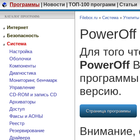
Программы
|
Новости
|
ТОП-100 программ
|
Статьи
КАТАЛОГ ПРОГРАММ:
Filebox.ru
»
Система
»
Утилиты
Интернет
PowerOff 
Безопасность
Система
Для того ч
Настройка
Оболочки
PowerOff
В
Компоненты
Диагностика
программы
Мониторинг, бенчмарк
версию.
Управление
CD-ROM и запись CD
Архиваторы
Доступ
Страница программы
Факсы и АОНЫ
Реестр
Внимание, 
Резервирование
Драйвера