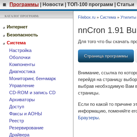
Программы
|
Новости
|
ТОП-100 программ
|
Статьи
КАТАЛОГ ПРОГРАММ:
Filebox.ru
»
Система
»
Утилиты
Интернет
nnCron 1.91 Bu
Безопасность
Для того что бы скачать п
Система
Настройка
Страница программы
Оболочки
Компоненты
Диагностика
Внимание, ссылка по котор
Мониторинг, бенчмарк
перейдя на страницу выбор
Управление
выбрав необходимую Вам ве
CD-ROM и запись CD
страницы.
Архиваторы
Если по какой то причине 
Доступ
информацию, поменяйте его
Факсы и АОНЫ
Браузеры
.
Реестр
Резервирование
Драйвера