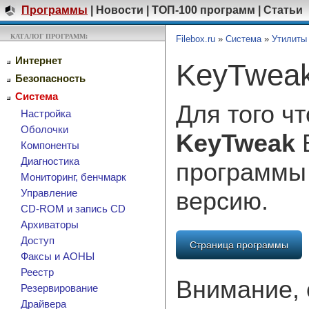
Программы
|
Новости
|
ТОП-100 программ
|
Статьи
КАТАЛОГ ПРОГРАММ:
Filebox.ru
»
Система
»
Утилиты
Интернет
KeyTweak
Безопасность
Система
Для того ч
Настройка
Оболочки
KeyTweak
В
Компоненты
Диагностика
программы
Мониторинг, бенчмарк
версию.
Управление
CD-ROM и запись CD
Архиваторы
Доступ
Страница программы
Факсы и АОНЫ
Реестр
Внимание, 
Резервирование
Драйвера