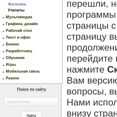
перешли, н
Железяки
Утилиты
программ
Мультимедиа
страницы с
Графика, дизайн
Рабочий стол
страницу в
Текст и офис
Бизнес
продолжени
Разработчику
перейдите
Обучение
Игры
нажмите
С
Мобильная связь
Вам версию
Разное
вопросы, в
Поиск по сайту
Нами испол
внизу стра