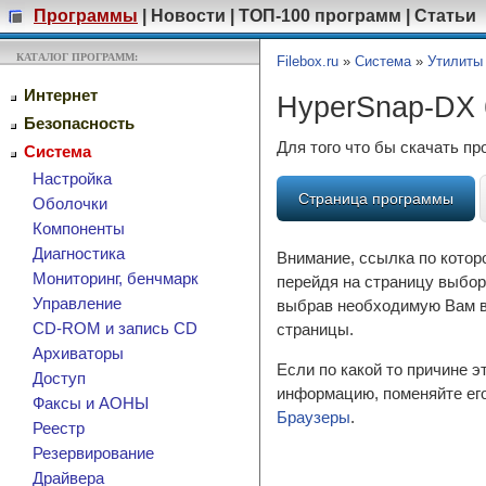
Программы
|
Новости
|
ТОП-100 программ
|
Статьи
КАТАЛОГ ПРОГРАММ:
Filebox.ru
»
Система
»
Утилиты
Интернет
HyperSnap-DX 
Безопасность
Для того что бы скачать п
Система
Настройка
Страница программы
Оболочки
Компоненты
Диагностика
Внимание, ссылка по котор
Мониторинг, бенчмарк
перейдя на страницу выбор
Управление
выбрав необходимую Вам ве
CD-ROM и запись CD
страницы.
Архиваторы
Если по какой то причине 
Доступ
информацию, поменяйте его
Факсы и АОНЫ
Браузеры
.
Реестр
Резервирование
Драйвера