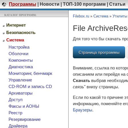
Программы
|
Новости
|
ТОП-100 программ
|
Статьи
КАТАЛОГ ПРОГРАММ:
Filebox.ru
»
Система
»
Утилиты
Интернет
File ArchiveRes
Безопасность
Для того что бы скачать п
Система
Настройка
Страница программы
Оболочки
Компоненты
Диагностика
Внимание, ссылка по котор
Мониторинг, бенчмарк
описанием или перейдя на 
Управление
Скачать
выбрав необходиму
CD-ROM и запись CD
связь
" внизу страницы.
Архиваторы
Если по какой то причине 
Доступ
информацию, поменяйте его
Факсы и АОНЫ
Браузеры
.
Реестр
Резервирование
Драйвера